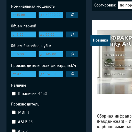
Номинальная мощность
Объем парной
Новинка
Объем бассейна, куб.м
Производительность фильтра, м3/ч
Наличие
В наличии
4450
Производитель
MDT
1
Сборная инфракра
(Раздвижная) - И
ABLE
13
карбоновыми на
AIS
2