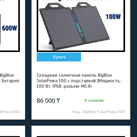
Купить
BigBlue
Складная солнечная панель BigBlue
 батарея:
SolarPowa 100 с подставкой (Мощность:
100 Вт, IP68, разъем: MC4)
86 000 ₸
В наличии
llPowa 600
BigBlue SolarPowa 100