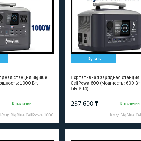
Купить
ядная станция BigBlue
Портативная зарядная станция 
ощность: 1000 Вт,
CellPowa 600 (Мощность: 600 Вт,
)
LiFePO4)
237 600 ₸
В наличии
В наличии
BigBlue CellPowa 1000
BigBlue Ce