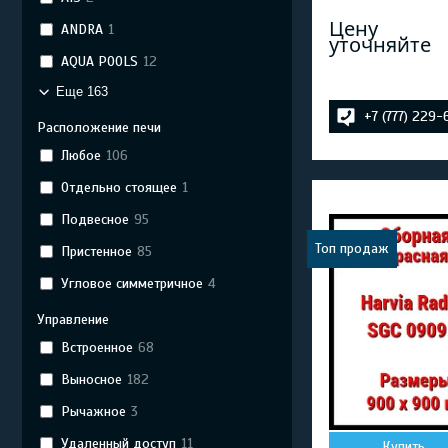
Цену
ANDRA
1
уточняйте
AQUA POOLS
12
Еще 163
+7 (777) 229
Расположение печи
Любое
106
Отдельно стоящее
1
Подвесное
95
Топ продаж
Пристенное
85
Угловое симметричное
4
Управление
Встроенное
68
Выносное
182
Рычажное
3
Удаленный доступ
11
Купить