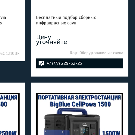
via
Бесплатный подбор сборных
я,
инфракрасных саун
Цену
уточняйте
Оборудование ик сауна
 SGC 1210BR
+7 (777) 229-62-25