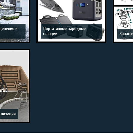
денения и
Портативные зарядные
станции
Запасн
ализация