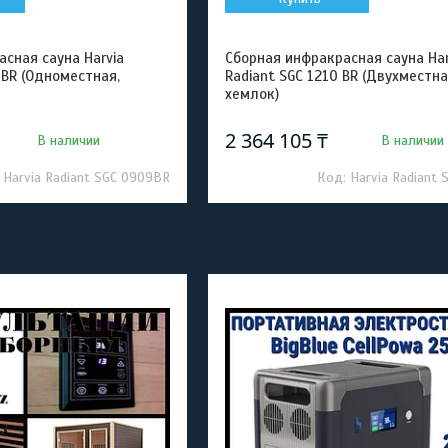
сная сауна Harvia
Сборная инфракрасная сауна Har
 BR (Одноместная,
Radiant SGC 1210 BR (Двухместна
хемлок)
2 364 105 ₸
В наличии
В наличии
Harvia Radiant SGC 0909BR
Harvia Radiant