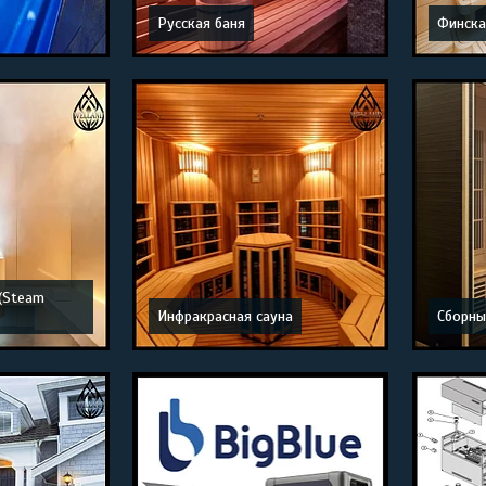
Русская баня
Финска
(Steam
Инфракрасная сауна
Сборны