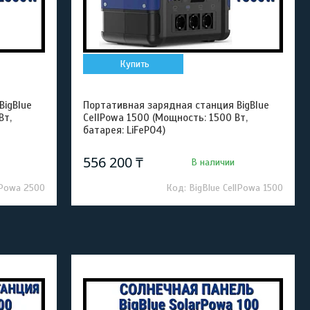
Купить
BigBlue
Портативная зарядная станция BigBlue
Вт,
CellPowa 1500 (Мощность: 1500 Вт,
батарея: LiFePO4)
556 200 ₸
В наличии
lPowa 2500
BigBlue CellPowa 1500