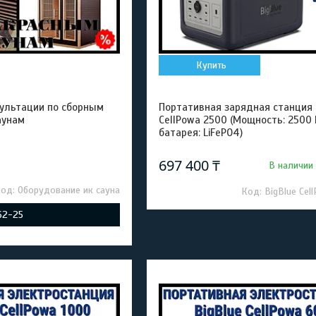
Купить
ультации по сборным
Портативная зарядная станция 
аунам
CellPowa 2500 (Мощность: 2500 
батарея: LiFePO4)
697 400 ₸
В наличии
Оборудование ик сауна
BigBlue Cel
-62-25