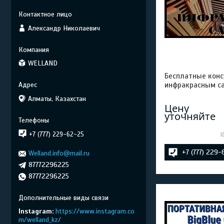
Александр Николаевич
WELLAND
Бесплатные конс
инфракрасным с
Алматы, Казахстан
Цену
уточняйте
+7 (777) 229-62-25
+7 (777) 229
Welland.info@mail.ru
87772296225
87772296225
Instagram
https://www.instagram.co
m/welland_kz/