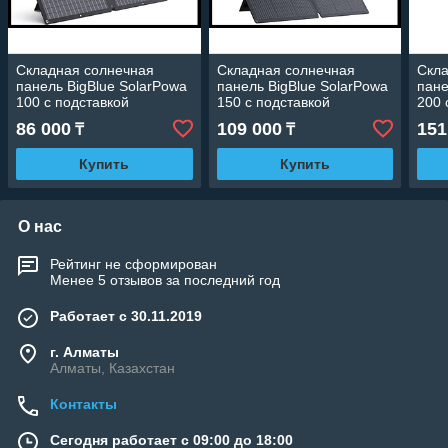
Складная солнечная
Складная солнечная
Скла
панель BigBlue SolarPowa
панель BigBlue SolarPowa
пане
100 с подставкой
150 с подставкой
200 
(Мощность: 100 Вт, IP68,
(Мощность: 150 Вт, IP68,
(Мощ
86 000
109 000
151
₸
₸
разъем: MC4)
разъем: MC4)
разъ
Купить
Купить
О нас
Рейтинг не сформирован
Менее 5 отзывов за последний год
Работает с 30.11.2019
г. Алматы
Алматы, Казахстан
Контакты
Сегодня работает с 09:00 до 18:00