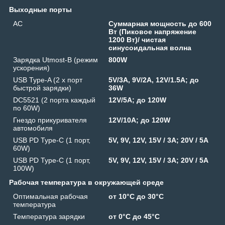
Выходные порты
AC
Суммарная мощность до 600
Вт (Пиковое напряжение
1200 Вт)/ чистая
синусоидальная волна
Зарядка Utmost-B (режим
800W
ускорения)
USB Type-A (2 x порт
5V/3A, 9V/2A, 12V/1.5A; до
быстрой зарядки)
36W
DC5521 (2 порта каждый
12V/5A; до 120W
по 60W)
Гнездо прикуривателя
12V/10A; до 120W
автомобиля
USB PD Type-C (1 порт,
5V, 9V, 12V, 15V / 3A; 20V / 5A
60W)
USB PD Type-C (1 порт,
5V, 9V, 12V, 15V / 3A; 20V / 5A
100W)
Рабочая температура в окружающей среде
Оптимальная рабочая
от 10°C до 30°C
температура
Температура зарядки
от 0°C до 45°C