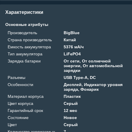
Характеристики
Основные атрибуты
Производитель
BigBlue
Страна производитель
Китай
Емкость аккумулятора
5376 мА/ч
Тип аккумулятора
LiFePO4
Зарядка батареи
От сети, От солнечной
энергии, От автомобильной
зарядки
Разъемы
USB Type-A, DC
Особенности
Дисплей, Индикатор уровня
заряда, Фонарик
Материал корпуса
Пластик
Цвет корпуса
Серый
Гарантийный срок
12 мес
Состояние
Новое
Цвет
Серый
Количество заряжаемых
7