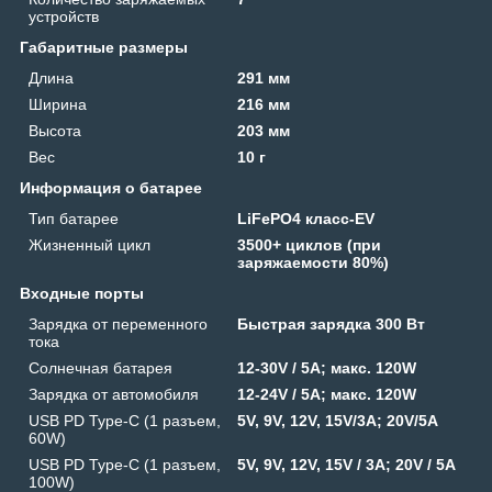
устройств
Габаритные размеры
Длина
291 мм
Ширина
216 мм
Высота
203 мм
Вес
10 г
Информация о батарее
Тип батарее
LiFePO4 класс-EV
Жизненный цикл
3500+ циклов (при
заряжаемости 80%)
Входные порты
Зарядка от переменного
Быстрая зарядка 300 Вт
тока
Солнечная батарея
12-30V / 5A; макс. 120W
Зарядка от автомобиля
12-24V / 5A; макс. 120W
USB PD Type-C (1 разъем,
5V, 9V, 12V, 15V/3A; 20V/5A
60W)
USB PD Type-C (1 разъем,
5V, 9V, 12V, 15V / 3A; 20V / 5A
100W)