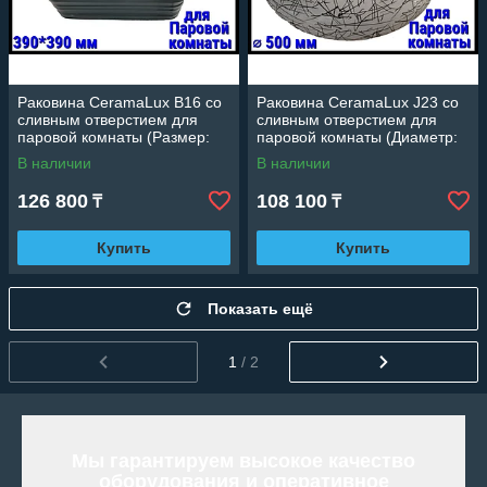
Раковина CeramaLux B16 со
Раковина CeramaLux J23 со
сливным отверстием для
сливным отверстием для
паровой комнаты (Размер:
паровой комнаты (Диаметр:
390*390 мм)
500 мм)
В наличии
В наличии
126 800
108 100
₸
₸
Купить
Купить
Показать ещё
1
/ 2
Мы гарантируем высокое качество
оборудования и оперативное