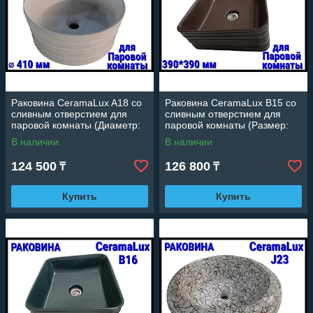
Раковина CeramaLux A18 со
Раковина CeramaLux B15 со
сливным отверстием для
сливным отверстием для
паровой комнаты (Диаметр:
паровой комнаты (Размер:
410 мм)
390*390 мм)
В наличии
В наличии
124 500
126 800
₸
₸
Купить
Купить