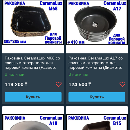
Раковина CeramaLux M68 со
Раковина CeramaLux A17 со
сливным отверстием для
сливным отверстием для
паровой комнаты (Размер:
паровой комнаты (Диаметр:
525*425 мм)
410 мм)
В наличии
В наличии
119 200
124 500
₸
₸
Купить
Купить