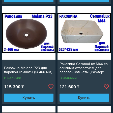
Раковина CeramaLux M44 со
Раковина Melana P23 для
сливным отверстием для
паровой комнаты (Ø 400 мм)
паровой комнаты (Размер:
525*425 мм)
В наличии
В наличии
115 300
121 600
₸
₸
Купить
Купить