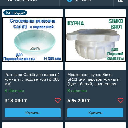
представляет собой сосуд для
омовения несмотря на то, что по форме
Топ продаж
она напоминает раковину. В
классическом варианте она не имеет
сливного отверстия, но современные
технологии позволяют его сделать.
Каждая раковина должна подбираться
под определенную парную.
Раковина Cariitti для паровой
Мраморная курна Sinko
комнаты с подсветкой (Ø 380
SR01 для паровой комнаты
мм)
(Цвет: белый, пристенная
установка)
В наличии
В наличии
318 090
525 200
₸
₸
Купить
Купить