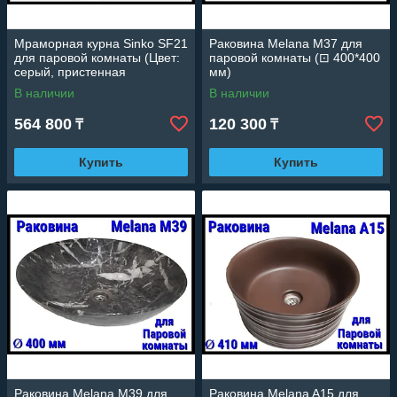
Мраморная курна Sinko SF21
Раковина Melana M37 для
для паровой комнаты (Цвет:
паровой комнаты (⊡ 400*400
серый, пристенная
мм)
установка)
В наличии
В наличии
564 800
120 300
₸
₸
Купить
Купить
Раковина Melana M39 для
Раковина Melana A15 для