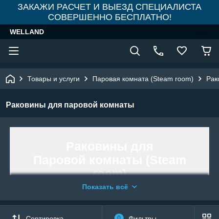
ЗАКАЖИ РАСЧЕТ И ВЫЕЗД СПЕЦИАЛИСТА
СОВЕРШЕННО БЕСПЛАТНО!
WELLAND
Товары и услуги
Паровая комната (Steam room)
Рак
Раковины для паровой комнаты
Раковины для
Паровой комнаты (Steam
room)
Показать всё
Раковина – это один из самых важных
элементов в Паровой комнате. Она
Сортировка
0
Фильтры