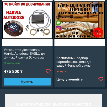
Устройство дозирования
Harvia Autodose SASL1 для
финской сауны (Система
Бесплатный подбор
подачи воды на каменку,
парообразователя для
В наличии
автодозатор)
вашей Финской сауны
475 800
Услуга
₸
Цену уточняйте
Купить
Мы гарантируем высокое качество