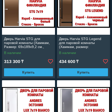
Дверь Harvia STG для
Дверь Harvia STG Legend
паровой комнаты (Хаммам,
для паровой комнаты
Размер: 69x189x9,2 см.,
(Хаммам, размер:
Короб: Алюминий, Стекло:
69x189x9,2 см., короб:
В наличии
В наличии
Бронза)
алюминий, стекло: бронза)
313 300
434 600
₸
₸
Купить
Купить