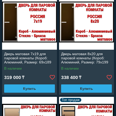
Дверь матовая 7x19 для
Дверь матовая 8x20 для
паровой комнаты (Короб:
паровой комнаты (Короб:
Алюминий, Размер: 69x189
Алюминий, Размер: 79x199
см, Cтекло - матовое, C
см, Cтекло - матовое, C
В наличии
В наличии
порогом)Россия
порогом)Россия
319 000
338 400
₸
₸
Купить
Купить
Топ продаж