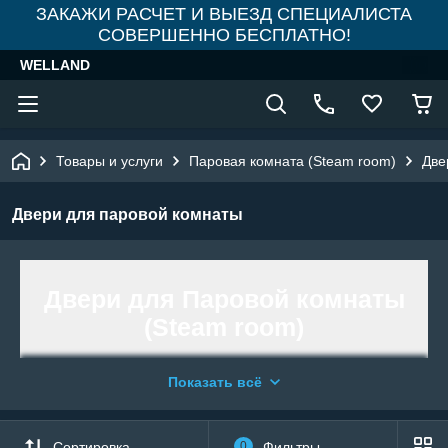
ЗАКАЖИ РАСЧЕТ И ВЫЕЗД СПЕЦИАЛИСТА
СОВЕРШЕННО БЕСПЛАТНО!
WELLAND
Товары и услуги
Паровая комната (Steam room)
Две
Двери для паровой комнаты
Двери для Паровой комнаты
(Steam room)
Показать всё
Двери в паровую комнату – важный
функциональный элемент
обустройства помещений,
Сортировка
0
Фильтры