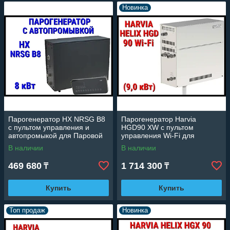
Новинка
Парогенератор HX NRSG B8
Парогенератор Harvia
c пультом управления и
HGD90 XW c пультом
автопромыкой для Паровой
управления Wi-Fi для
комнаты (Мощность 8 кВт,
Паровой (Мощность 9,0 кВт,
В наличии
В наличии
объем 3-9 м3)
объем 4,5-10 м3)
469 680
1 714 300
₸
₸
Купить
Купить
Топ продаж
Новинка