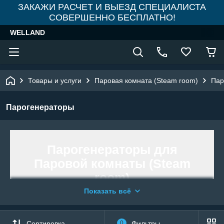
ЗАКАЖИ РАСЧЕТ И ВЫЕЗД СПЕЦИАЛИСТА
СОВЕРШЕННО БЕСПЛАТНО!
WELLAND
Товары и услуги
Паровая комната (Steam room)
Пар
Парогенераторы
Парогенераторы для
Паровой комнаты (Steam
room)
Показать всё
Для образования горячего пара в
средневековом хамаме кипятили
Сортировка
0
Фильтры