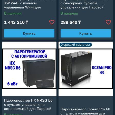
XW Wi-Fi c пультом
c сенсорным пультом
управления Wi-Fi для
управления для Паровой
Паровой (Мощность 5,7 кВт,
комнаты (Мощность 6 кВт,
В наличии
В наличии
объем 2-7 м3)
объем 3-7 м3)
1 443 210
289 640
₸
₸
Купить
Купить
Хороший комплект
Парогенератор HX NRSG B6
c пультом управления и
автопромыкой для Паровой
Парогенератор Ocean Pro 60
комнаты (Мощность 6 кВт,
c пультом управления для
В наличии