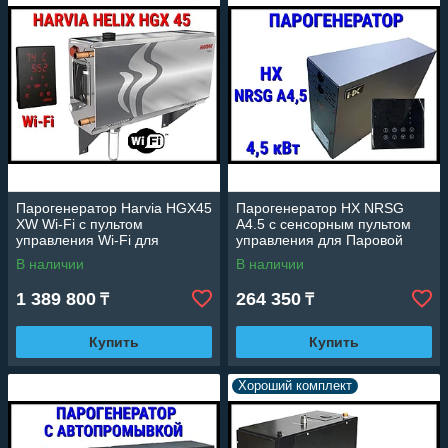
Парогенератор Harvia HGX45
Парогенератор HX NRSG
XW Wi-Fi c пультом
A4.5 c сенсорным пультом
управления Wi-Fi для
управления для Паровой
Паровой (Мощность 4,5 кВт,
комнаты (Мощность 4,5 кВт,
В наличии
В наличии
объем 2-5 м3)
объем 2-5 м3)
1 389 800
264 350
₸
₸
Купить
Купить
Хороший комплект