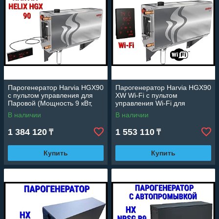
Парогенератор Harvia HGX90
Парогенератор Harvia HGX90
c пультом управления для
XW Wi-Fi c пультом
Паровой (Мощность 9 кВт,
управления Wi-Fi для
объем 4,5-10 м3)
Паровой (Мощность 9 кВт,
В наличии
В наличии
объем 4,5-10 м3)
1 384 120
1 553 110
₸
₸
Купить
Купить