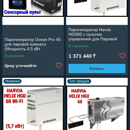
Парогенератор Harvia
HGD60 c пультом
управления для Паровой
Парогенератор Ocean Pro 45
(Мощность 5,7 кВт, объем 2-7
для паровой комнаты
В наличии
м3)
(Мощность 4,5 кВт,
сенсорный пульт,
1 371 440
В наличии
₸
автоматическая промывка)
Цену уточняйте
Купить
Новинка
Топ продаж