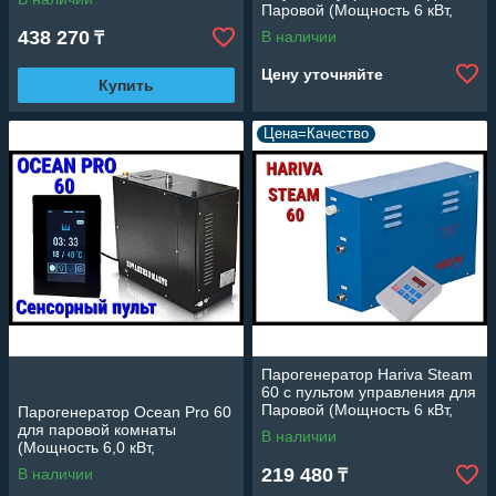
объем 2-7 м3)
Паровой (Мощность 6 кВт,
объем 2-7 м3)
438 270
В наличии
₸
Цену уточняйте
Купить
Цена=Качество
Парогенератор Hariva Steam
60 c пультом управления для
Паровой (Мощность 6 кВт,
Парогенератор Ocean Pro 60
объем 2-7 м3)
для паровой комнаты
В наличии
(Мощность 6,0 кВт,
сенсорный пульт,
219 480
В наличии
₸
автоматическая промывка)