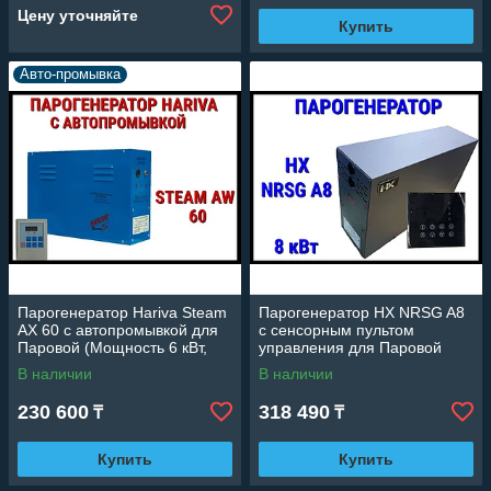
Цену уточняйте
Купить
Авто-промывка
Парогенератор Hariva Steam
Парогенератор HX NRSG A8
AX 60 c автопромывкой для
c сенсорным пультом
Паровой (Мощность 6 кВт,
управления для Паровой
объем 2-7 м3)
комнаты (Мощность 8 кВт,
В наличии
В наличии
объем 4-8 м3)
230 600
318 490
₸
₸
Купить
Купить