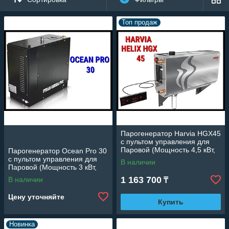
огромный котел. В наше время,
создание пара происходит гораздо
Топ продаж
проще. Вы можете построить паровую
комнату хоть в собственной квартире.
Для этого вам потребуется
парогенератор.
Мы предлагаем большой ассортимент
парогенераторов для паровых комнат
от лучших мировых производителей.
Реализуемое нами оборудование
отличается высоким качеством,
демократичной ценой, разнообразием
Парогенератор Harvia HGX45
вариантов и комплектаций.
c пультом управления для
Паровой (Мощность 4,5 кВт,
Парогенератор Ocean Pro 30
объем 2-5 м3)
c пультом управления для
В наличии
Паровой (Мощность 3 кВт,
объем 2-4 м3)
1 163 700
В наличии
₸
Цену уточняйте
Купить
Новинка