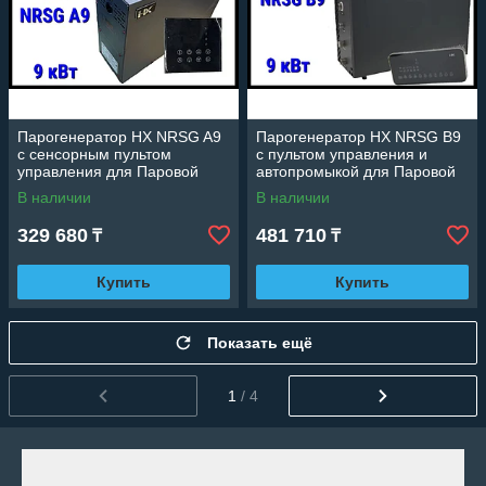
Парогенератор HX NRSG A9
Парогенератор HX NRSG B9
c сенсорным пультом
c пультом управления и
управления для Паровой
автопромыкой для Паровой
комнаты (Мощность 9 кВт,
комнаты (Мощность 9 кВт,
В наличии
В наличии
объем 5-10 м3)
объем 5-11 м3)
329 680
481 710
₸
₸
Купить
Купить
Показать ещё
1
/ 4