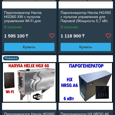
Парогенератор Harvia
Парогенератор Harvia HGX60
HGD60 XW c пультом
c пультом управления для
управления Wi-Fi для
Паровой (Мощность 5,7 кВт,
Паровой (Мощность 5,7 кВт,
объем 2-7 м3)
В наличии
В наличии
объем 2-6 м3)
1 595 100
1 118 900
₸
₸
Купить
Купить
Новинка
Парогенератор Harvia HGX60
Парогенератор HX NRSG A6