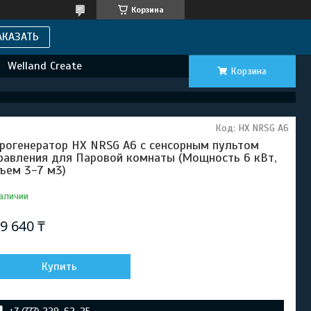
Корзина
АКАЗАТЬ
Welland Create
Корзина
Код:
HX NRSG A6
рогенератор HX NRSG A6 c сенсорным пультом
равления для Паровой комнаты (Мощность 6 кВт,
ъем 3-7 м3)
аличии
9 640 ₸
Купить