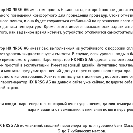
тор
HX NRSG A6
имеет мощность 6 киловатта, которой вполне достаточ
ного помещения комфортного для проведения процедур. Стоит отмети
ного пульта, и она будет сохраняться стабильной на протяжении всего
 датчика температуры. Кроме этого, имеется возможность задать инт
того, как заданное время истечет, устройство отключится самостоятель
ор
HX NRSG A6
имеет бак, выполненный из устойчивого к коррозии спл
ет уровень жидкости внутри емкости. В случае, если уровень воды в б
о приемлемого уровня. Парогенератор
HX NRSG A6
сделан с использова
том простой в эксплуатации. Имеет красивый дизайн. Интуитивно понятн
и монтажа предусмотрен легкий доступ с трех сторон парогенератора.
астного использования.
Хотите и вы получать истинное удовольствие от
 парогенератор
HX NRSG A6
на данном сайте уже сейчас, подарите себ
ый отдых.
ки входит парогенератор, сенсорный пульт управления
,
датчик температ
пара и защита от замыкания, выкипания воды и перегрев
X NRSG A6
компактный, мощный парогенератор для турецких бань (Хам
3 до 7 кубических метров.