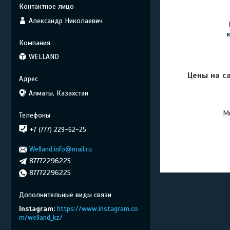
Александр Николаевич
WELLAND
Цены на с
Алматы, Казахстан
Мы
+7 (777) 229-62-25
Welland.info@mail.ru
87772296225
87772296225
Instagram
https://www.instagram.co
m/welland_kz/