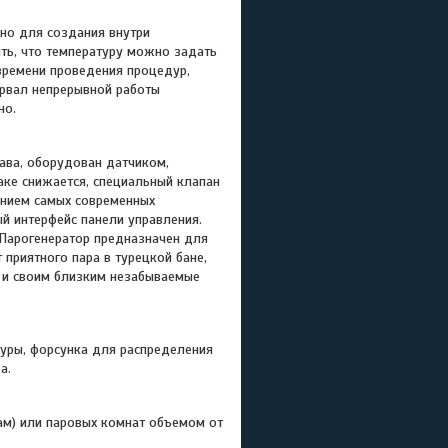
но для создания внутри
ть, что температуру можно задать
 времени проведения процедур,
ервал непрерывной работы
но.
ава, оборудован датчиком,
аке снижается, специальный клапан
нием самых современных
ый интерфейс панели управления.
 Парогенератор предназначен для
 приятного пара в турецкой бане,
е и своим близким незабываемые
уры, форсунка для распределения
а.
ам) или паровых комнат объемом от