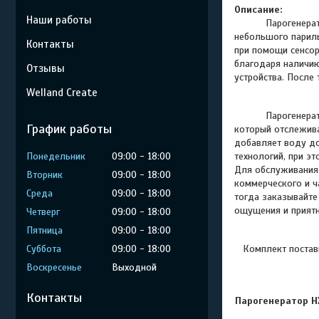
Описание:
Наши работы
Парогенера
небольшого париль
Контакты
при помощи сенсор
благодаря наличию
Отзывы
устройства. После 
Welland Create
Парогенерат
График работы
который отслежива
добавляет воду д
Понедельник
09:00
18:00
технологий, при э
Для обслуживания 
Вторник
09:00
18:00
коммерческого и ч
Среда
09:00
18:00
тогда заказывайте
ощущения и приятн
Четверг
09:00
18:00
Пятница
09:00
18:00
Суббота
09:00
18:00
Комплект
постав
Воскресенье
Выходной
Контакты
Парогенератор H