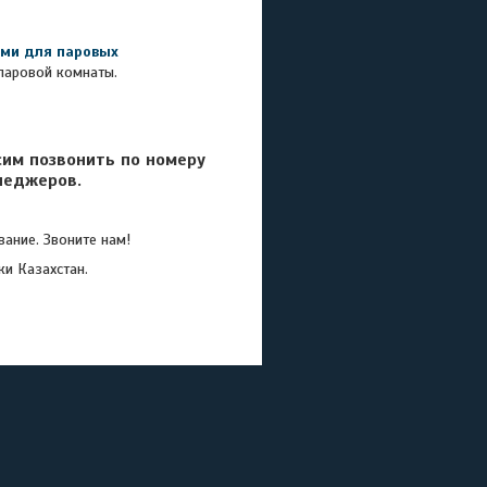
ми для п
аровых
паровой комнаты.
сим позвонить по номеру
неджеров.
ание. Звоните нам!
ки Казахстан.