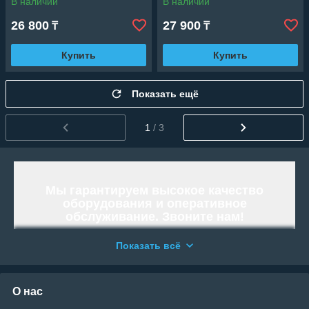
В наличии
В наличии
26 800
27 900
₸
₸
Купить
Купить
Показать ещё
1
/ 3
Мы гарантируем высокое качество
оборудования и оперативное
обслуживание. Звоните нам!
Работаем и организовываем отправку
Показать всё
по всей территории Республики
Казахстан.
«WELLAND» - Тысячи возможностей.
О нас
Возьми свою!