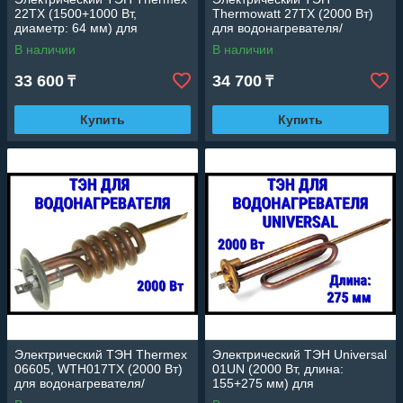
22TX (1500+1000 Вт,
Thermowatt 27TX (2000 Вт)
диаметр: 64 мм) для
для водонагревателя/
водонагревателя/ бойлера
бойлера
В наличии
В наличии
33 600
34 700
₸
₸
Купить
Купить
Электрический ТЭН Thermex
Электрический ТЭН Universal
06605, WTH017TX (2000 Вт)
01UN (2000 Вт, длина:
для водонагревателя/
155+275 мм) для
бойлера
водонагревателя/ бойлера