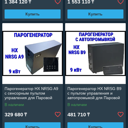
1 384 120
1 553 110
₸
₸
Купить
Купить
Парогенератор HX NRSG A9
Парогенератор HX NRSG B9
c сенсорным пультом
c пультом управления и
управления для Паровой
автопромыкой для Паровой
комнаты (Мощность 9 кВт,
комнаты (Мощность 9 кВт,
В наличии
В наличии
объем 5-10 м3)
объем 5-11 м3)
329 680
481 710
₸
₸
Купить
Купить