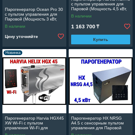
c пультом управления для
его как надежного партнера,
Паровой (Мощность 4,5 кВт,
Парогенератор Ocean Pro 30
качественного поставщика,
объем 2-5 м3)
c пультом управления для
В наличии
Паровой (Мощность 3 кВт,
высококвалифицированного
объем 2-4 м3)
1 163 700
В наличии
₸
подрядчика!
Цену уточняйте
Купить
Новинка
Парогенератор Harvia HGX45
Парогенератор HX NRSG
XW Wi-Fi c пультом
A4.5 c сенсорным пультом
управления Wi-Fi для
управления для Паровой
Паровой (Мощность 4,5 кВт,
комнаты (Мощность 4,5 кВт,