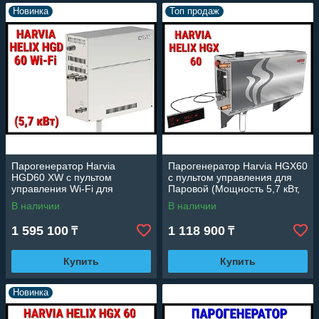
Новинка
Топ продаж
Парогенератор Harvia
Парогенератор Harvia HGX60
HGD60 XW c пультом
c пультом управления для
управления Wi-Fi для
Паровой (Мощность 5,7 кВт,
Паровой (Мощность 5,7 кВт,
объем 2-7 м3)
В наличии
В наличии
объем 2-6 м3)
1 595 100
1 118 900
₸
₸
Купить
Купить
Новинка