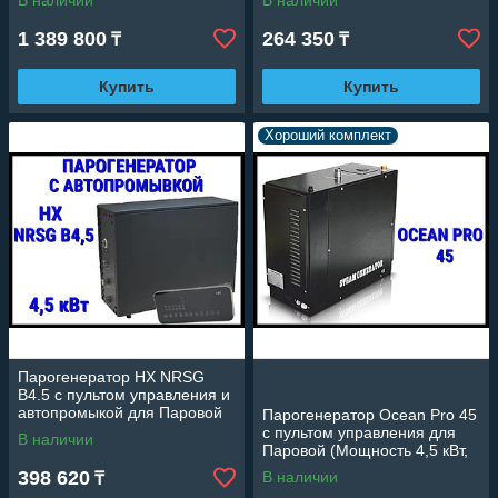
В наличии
В наличии
объем 2-5 м3)
объем 2-5 м3)
1 389 800
264 350
₸
₸
Купить
Купить
Хороший комплект
Парогенератор HX NRSG
B4.5 c пультом управления и
автопромыкой для Паровой
Парогенератор Ocean Pro 45
комнаты (Мощность 4,5 кВт,
c пультом управления для
В наличии
объем 2-5 м3)
Паровой (Мощность 4,5 кВт,
объем 2-5 м3)
398 620
В наличии
₸