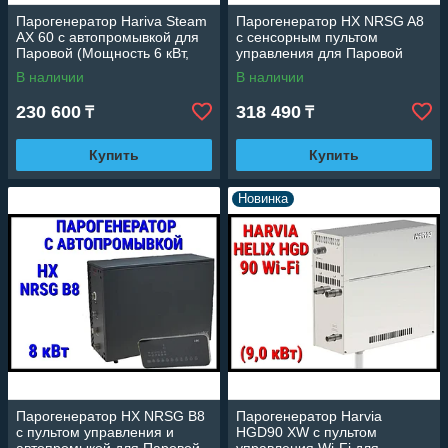
Парогенератор Hariva Steam
Парогенератор HX NRSG A8
AX 60 c автопромывкой для
c сенсорным пультом
Паровой (Мощность 6 кВт,
управления для Паровой
объем 2-7 м3)
комнаты (Мощность 8 кВт,
В наличии
В наличии
объем 4-8 м3)
230 600
318 490
₸
₸
Купить
Купить
Новинка
Парогенератор HX NRSG B8
Парогенератор Harvia
c пультом управления и
HGD90 XW c пультом