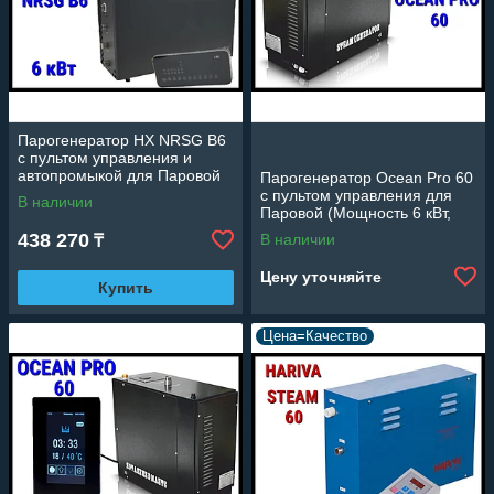
Парогенератор HX NRSG B6
c пультом управления и
автопромыкой для Паровой
Парогенератор Ocean Pro 60
комнаты (Мощность 6 кВт,
c пультом управления для
В наличии
объем 2-7 м3)
Паровой (Мощность 6 кВт,
объем 2-7 м3)
438 270
В наличии
₸
Цену уточняйте
Купить
Цена=Качество