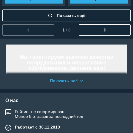
Показать ещё
1
/ 8
Мы гарантируем высокое качество
оборудования и оперативное
обслуживание. Звоните нам!
Работаем и организовываем отправку
Показать всё
по всей территории Республики
Казахстан.
«WELLAND» - Тысячи возможностей.
О нас
Возьми свою!
Рейтинг не сформирован
Менее 5 отзывов за последний год
Работает с 30.11.2019