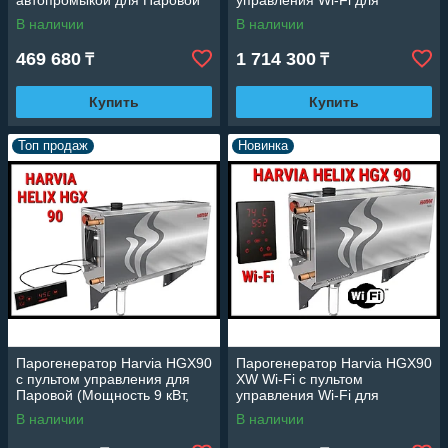
автопромыкой для Паровой
управления Wi-Fi для
комнаты (Мощность 8 кВт,
Паровой (Мощность 9,0 кВт,
В наличии
В наличии
объем 3-9 м3)
объем 4,5-10 м3)
469 680
1 714 300
₸
₸
Купить
Купить
Топ продаж
Новинка
Парогенератор Harvia HGX90
Парогенератор Harvia HGX90
c пультом управления для
XW Wi-Fi c пультом
Паровой (Мощность 9 кВт,
управления Wi-Fi для
объем 4,5-10 м3)
Паровой (Мощность 9 кВт,
В наличии
В наличии
объем 4,5-10 м3)