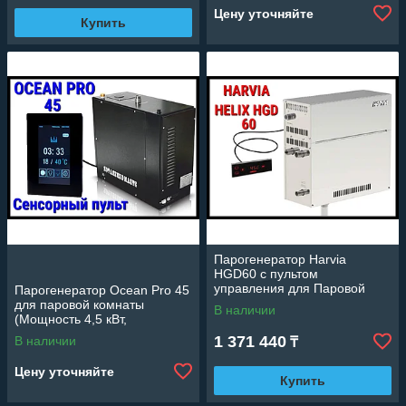
Цену уточняйте
Купить
Парогенератор Harvia
HGD60 c пультом
управления для Паровой
Парогенератор Ocean Pro 45
(Мощность 5,7 кВт, объем 2-7
для паровой комнаты
В наличии
м3)
(Мощность 4,5 кВт,
сенсорный пульт,
1 371 440
В наличии
₸
автоматическая промывка)
Цену уточняйте
Купить