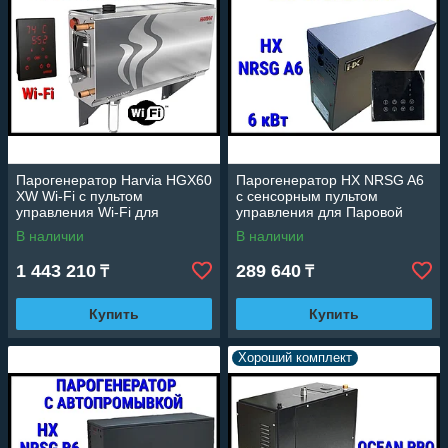
Парогенератор Harvia HGX60
Парогенератор HX NRSG A6
XW Wi-Fi c пультом
c сенсорным пультом
управления Wi-Fi для
управления для Паровой
Паровой (Мощность 5,7 кВт,
комнаты (Мощность 6 кВт,
В наличии
В наличии
объем 2-7 м3)
объем 3-7 м3)
1 443 210
289 640
₸
₸
Купить
Купить
Хороший комплект