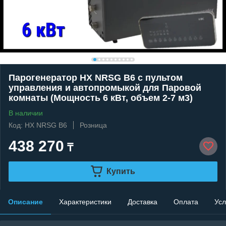
Парогенератор HX NRSG B6 c пультом
управления и автопромыкой для Паровой
комнаты (Мощность 6 кВт, объем 2-7 м3)
В наличии
Код: HX NRSG B6
Розница
438 270
₸
Купить
Описание
Характеристики
Доставка
Оплата
Усл