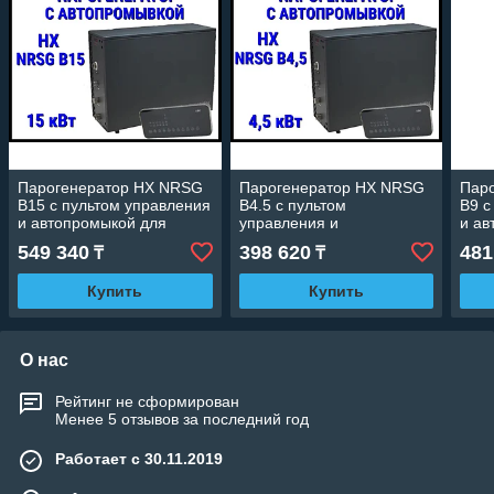
Парогенератор HX NRSG
Парогенератор HX NRSG
Пар
B15 c пультом управления
B4.5 c пультом
B9 c
и автопромыкой для
управления и
и ав
Паровой комнаты
автопромыкой для
Пар
549 340
398 620
481
₸
₸
(Мощность 15 кВт, объем
Паровой комнаты
(Мощ
10-18 м3)
(Мощность 4,5 кВт, объем
11 м
Купить
Купить
2-5 м3)
О нас
Рейтинг не сформирован
Менее 5 отзывов за последний год
Работает с 30.11.2019