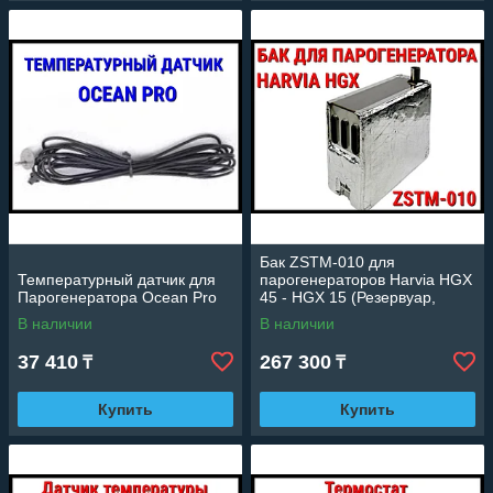
Бак ZSTM-010 для
Температурный датчик для
парогенераторов Harvia HGX
Парогенератора Ocean Pro
45 - HGX 15 (Резервуар,
нержавеющая сталь)
В наличии
В наличии
37 410
267 300
₸
₸
Купить
Купить