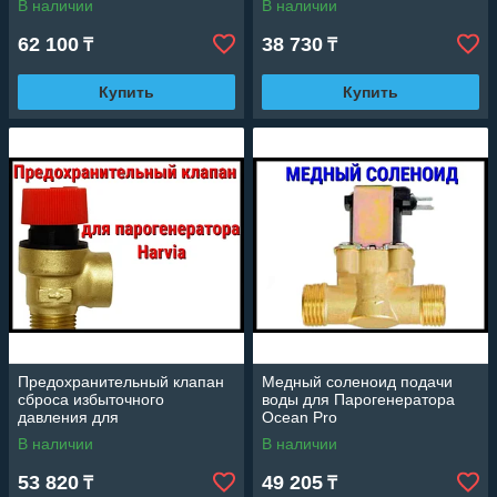
В наличии
В наличии
62 100
38 730
₸
₸
Купить
Купить
Предохранительный клапан
Медный соленоид подачи
сброса избыточного
воды для Парогенератора
давления для
Ocean Pro
Парогенератора Harvia
В наличии
В наличии
53 820
49 205
₸
₸