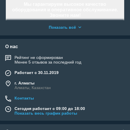
Мы гарантируем высокое качество
оборудования и оперативное обслуживание.
Звоните нам!
Работаем и организовываем отправку по
Показать всё
всей территории Республики Казахстан.
«WELLAND»
- Тысячи возможностей. Возьми
свою!
О нас
Рейтинг не сформирован
Менее 5 отзывов за последний год
Работает с 30.11.2019
г. Алматы
Алматы, Казахстан
Контакты
Сегодня работает с 09:00 до 18:00
Показать весь график работы