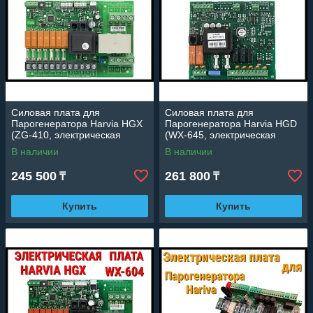
Силовая плата для
Силовая плата для
Парогенератора Harvia HGX
Парогенератора Harvia HGD
(ZG-410, электрическая
(WX-645, электрическая
плата, силовой блок)
плата, силовой блок)
В наличии
В наличии
245 500
261 800
₸
₸
Купить
Купить