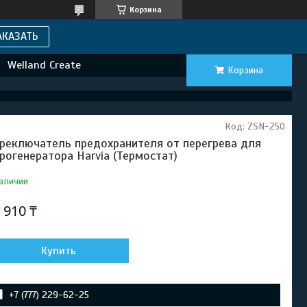
Корзина
АКАЗАТЬ
Welland Create
Корзина
Код:
ZSN-250
реключатель предохранителя от перегрева для
рогенератора Harvia (Термостат)
аличии
 910 ₸
Купить
+7 (777) 229-62-25