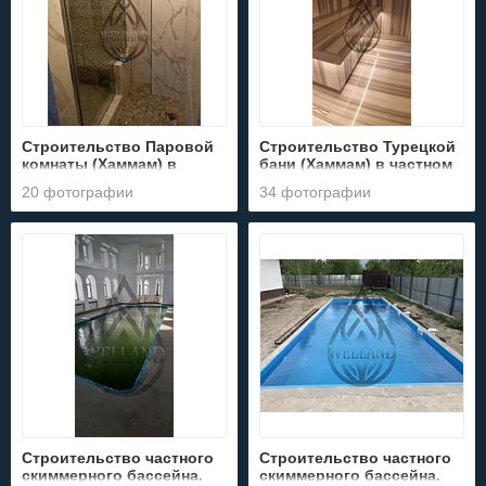
Строительство Паровой
Строительство Турецкой
комнаты (Хаммам) в
бани (Хаммам) в частном
квартире. Адрес: г.
доме. Адрес: г. Алматы,
20 фотографии
34 фотографии
Алматы, ул. Бухар жырау
коттеджный городок
22.
Эдельвейс.
Строительство частного
Строительство частного
скиммерного бассейна.
скиммерного бассейна.