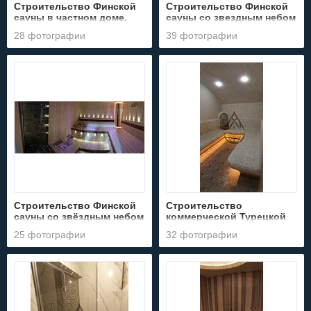
Строительство Финской
Строительство Финской
сауны в частном доме.
сауны со звездным небом
Адрес: г. Алматы,
в частном доме. Адрес: г.
28 фотографии
39 фотографии
коттеджный городок
Алматы, микрорайон
Эдельвейс.
Ерменсай.
Строительство Финской
Строительство
сауны со звёздным небом
коммерческой Турецкой
и парообразоваелем.
бани (Хаммам). Адрес:
25 фотографии
32 фотографии
Адрес: г. Капчагай, зона
Алматинская область,
отдыха "MARINE CLUB".
пос. Бескайнар,
гостиничный комплекс
"SKY FITNESS".