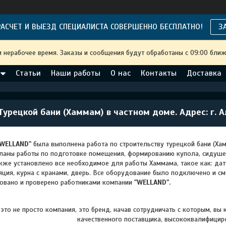
АСЧЕТ И ВЫЕЗД СПЕЦИАЛИСТА СОВЕРШЕННО БЕСПЛАТНО!
З
и нерабочее время. Заказы и сообщения будут обработаны с 09:00 ближ
Статьи
Наши работы
О нас
Контакты
Доставка
Турецкой бани (Хаммам) в частном доме. Адрес: г.
WELLAND"
была выполнена работа по строительству турецкой бани (Хам
еланы работы по подготовке помещения, формированию купола, сидуше
акже установлено все необходимое для работы Хаммама, такое как: дат
яция, курна с кранами, дверь. Все оборудование было подключено и с
овано и проверено работниками компании
"WELLAND".
это не просто компания, это бренд, начав сотрудничать с которым, вы
качественного поставщика, высококвалифицир