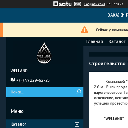
Создать сайт
на Satu.kz
ЗАКАЖИ Р
Сейчас у компани
Главная
Каталог
Строительство 
WELLAND
+7 (777) 229-62-25
Компанией
"
2.6 м.. Были прод
парогенератора. Т
освещение, вентил
успешно протестир
"WELLAND"
– 
Каталог