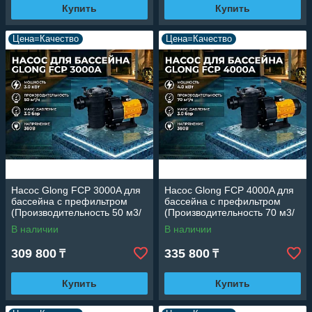
Купить
Купить
Цена=Качество
Цена=Качество
Насос Glong FCP 3000A для
Насос Glong FCP 4000A для
бассейна c префильтром
бассейна c префильтром
(Производительность 50 м3/
(Производительность 70 м3/
ч, 3.0 кВт)
ч, 4.0 кВт)
В наличии
В наличии
309 800
335 800
₸
₸
Купить
Купить