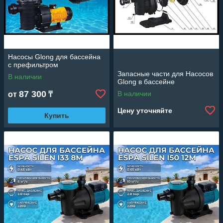
Насосы Glong для бассейна
c префильтром
Запасные части для Насосов
В наличии
Glong в бассейне
87 300
В наличии
от
₸
Цену уточняйте
Купить