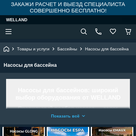
ЗАКАЖИ РАСЧЕТ И ВЫЕЗД СПЕЦИАЛИСТА
СОВЕРШЕННО БЕСПЛАТНО!
WELLAND
Товары и услуги
Бассейны
Насосы для бассейна
Насосы для бассейна
Насосы для бассейнов: широкий
выбор оборудования от
WELLAND
Правильный подбор насоса — залог
кристально чистой воды и
Показать всё
долговечности всей системы
фильтрации. В интернет-магазине
WELLAND
вы найдете самый полный