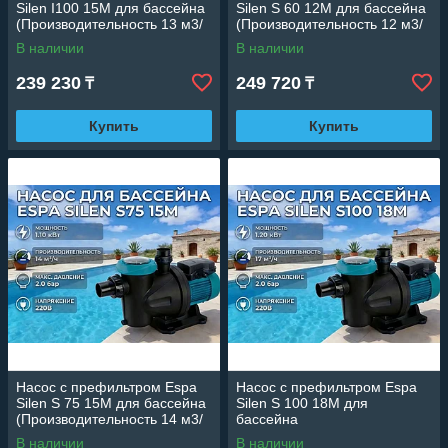
Silen I100 15M для бассейна
Silen S 60 12M для бассейна
(Производительность 13 м3/
(Производительность 12 м3/
ч, мощность: 0,85 кВт,
ч, мощность: 0,80 кВт,
В наличии
В наличии
подключение 220В)
подключение 220В)
239 230
249 720
₸
₸
Купить
Купить
Насос c префильтром Espa
Насос c префильтром Espa
Silen S 75 15M для бассейна
Silen S 100 18M для
(Производительность 14 м3/
бассейна
ч, мощность: 1,10 кВт,
(Производительность 17 м3/
В наличии
В наличии