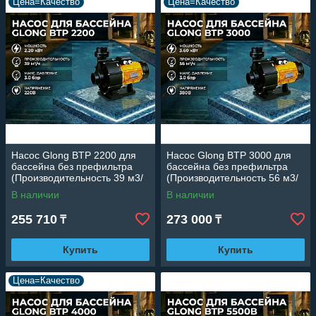
Цена=Качество
Цена=Качество
Насос Glong BTP 2200 для
Насос Glong BTP 3000 для
бассейна без префильтра
бассейна без префильтра
(Производительность 39 м3/
(Производительность 56 м3/
ч, 2.20 кВт)
ч, 3.60 кВт)
В наличии
В наличии
255 710
273 000
₸
₸
Купить
Купить
Цена=Качество