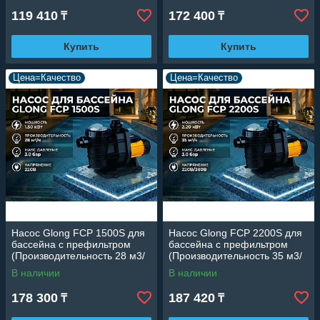
119 410
172 400
₸
₸
Купить
Купить
Цена=Качество
Цена=Качество
Насос Glong FCP 1500S для
Насос Glong FCP 2200S для
бассейна c префильтром
бассейна c префильтром
(Производительность 28 м3/
(Производительность 35 м3/
ч, 1.50 кВт)
ч, 2.20 кВт)
В наличии
В наличии
178 300
187 420
₸
₸