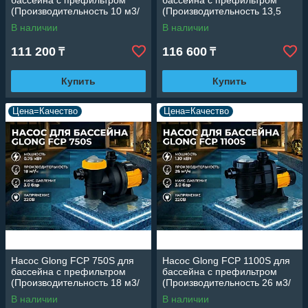
бассейна c префильтром
бассейна c префильтром
(Производительность 10 м3/
(Производительность 13,5
ч, 0.37 кВт)
м3/ч, 0.55 кВт)
В наличии
В наличии
111 200
116 600
₸
₸
Купить
Купить
Цена=Качество
Цена=Качество
Насос Glong FCP 750S для
Насос Glong FCP 1100S для
бассейна c префильтром
бассейна c префильтром
(Производительность 18 м3/
(Производительность 26 м3/
ч, 0.75 кВт)
ч, 1.10 кВт)
В наличии
В наличии