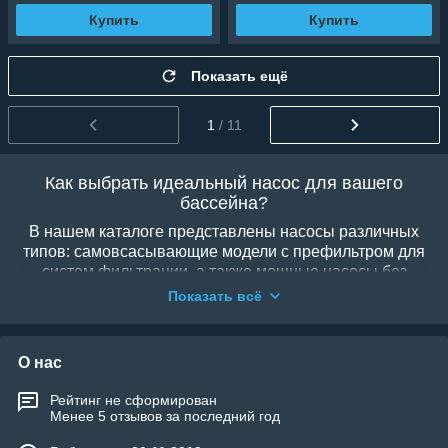
Купить
Купить
Показать ещё
1
/ 11
Как выбрать идеальный насос для вашего
бассейна?
В нашем каталоге представлены насосы различных
типов: самовсасывающие модели с префильтром для
систем фильтрации, а также мощные насосы без
префильтра для гидромассажа, водопадов и
Показать всё
противотоков. При выборе важно учитывать объем
чаши: полный оборот воды должен происходить за 4–
6 часов. Корпуса всех представленных моделей
О нас
выполнены из коррозийно-стойких материалов,
устойчивых к воздействию хлора и ультрафиолета.
Рейтинг не сформирован
Менее 5 отзывов за последний год
Независимо от того, ищете ли вы бесшумный насос