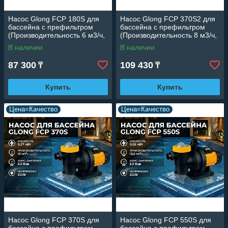
Насос Glong FCP 180S для
Насос Glong FCP 370S2 для
бассейна c префильтром
бассейна c префильтром
(Производительность 6 м3/ч,
(Производительность 8 м3/ч,
0.18 кВт)
0.25 кВт)
В наличии
В наличии
87 300
109 430
₸
₸
Купить
Купить
Цена=Качество
Цена=Качество
Насос Glong FCP 370S для
Насос Glong FCP 550S для