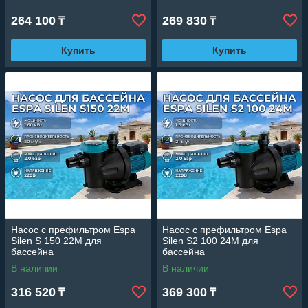
подключение 220В)
ч, мощность: 1,20 кВт,
подключение 220В)
264 100
269 830
₸
₸
Купить
Купить
Насос c префильтром Espa
Насос c префильтром Espa
Silen S 150 22M для
Silen S2 100 24M для
бассейна
бассейна
(Производительность 20 м3/
(Производительность 21 м3/
В наличии
В наличии
ч, мощность: 1,60 кВт,
ч, мощность: 1,60 кВт,
подключение 220В)
подключение 220В)
316 520
369 300
₸
₸