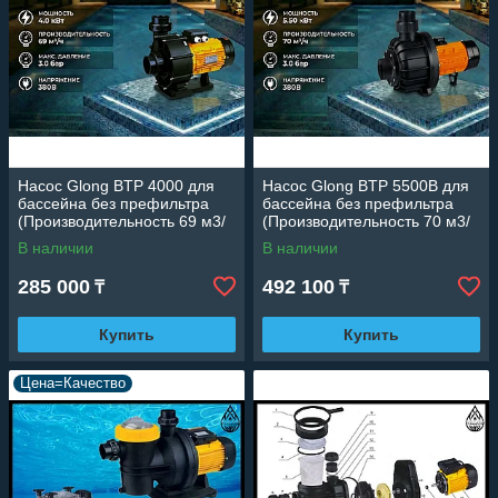
Насос Glong BTP 4000 для
Насос Glong BTP 5500B для
бассейна без префильтра
бассейна без префильтра
(Производительность 69 м3/
(Производительность 70 м3/
ч, 4.0 кВт)
ч, 5.50 кВт)
В наличии
В наличии
285 000
492 100
₸
₸
Купить
Купить
Цена=Качество