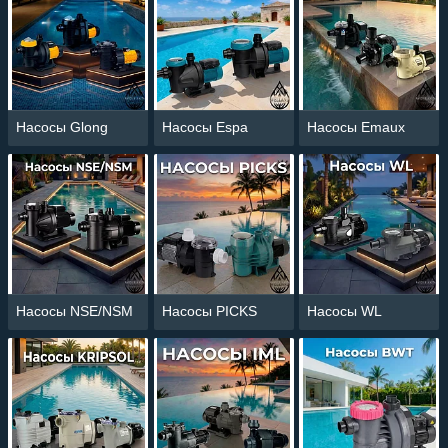
ассортимент циркуляционных насосов
от ведущих мировых производителей:
Emaux, Glong, Espa, Kripsol, IML, BWT
и
многих других. Мы предлагаем решения
как для небольших каркасных чаш, так и
для крупных общественных
плавательных комплексов.
Насосы Glong
Насосы Espa
Насосы Emaux
Преимущества покупки насосного
оборудования в WELLAND:
Огромный выбор:
В наличии модели
от бюджетного сегмента до
премиальных европейских брендов.
Профессиональная консультация:
Подберем насос по мощности, напору и
Насосы NSE/NSM
Насосы PICKS
Насосы WL
совместимости с вашим фильтром.
Гарантия качества:
Работаем только с
проверенными брендами и
предоставляем официальную
гарантию.
Склад в Алматы:
Быстрая отгрузка и