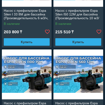
Насос c префильтром Espa
Насос c префильтром Espa
Silen I 33 8M для бассейна
Silen I50 12M для бассейна
(Производительность 6 м3/ч,
(Производительность 10 м3/
мощность: 0,45 кВт,
ч, мощность: 0,65 кВт,
В наличии
В наличии
подключение 220В)
подключение 220В)
203 800
215 510
₸
₸
Купить
Купить
Насос c префильтром Espa
Насос c префильтром Espa