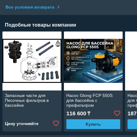
Все условия возврата
Подобные товары компании
Запасные части для
Насос Glong FCP 550S
Насо
Песочных фильтров в
для бассейна c
для 
бассейне
префильтром
пре
(Производительность 13,5
(Про
116 600
187
₸
м3/ч, 0.55 кВт)
м3/ч
Цену уточняйте
Купить