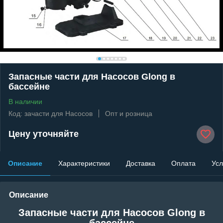
Запасные части для Насосов Glong в
бассейне
В наличии
Код: зачасти для Насосов
Опт и розница
Цену уточняйте
Описание
Характеристики
Доставка
Оплата
Усл
Описание
Запасные части для Насосов Glong в
бассейне