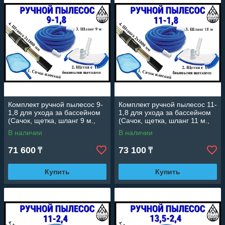
любых типов бассейнов — надувных,
каркасных, бетонных или композитных.
Доступная цена:
Эффективное
решение для чистоты бассейна при
минимальных вложениях.
Комплект ручной пылесос 9-
Комплект ручной пылесос 11-
1,8 для ухода за бассейном
1,8 для ухода за бассейном
(Сачок, щетка, шланг 9 м.,
(Сачок, щетка, шланг 11 м.,
штанга 2x1800 мм.)
штанга 2x1800 мм.)
В наличии
В наличии
71 600
73 100
₸
₸
Купить
Купить