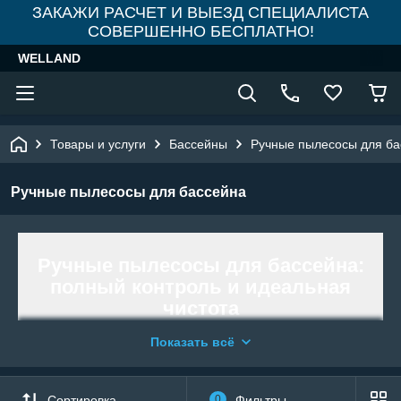
ЗАКАЖИ РАСЧЕТ И ВЫЕЗД СПЕЦИАЛИСТА
СОВЕРШЕННО БЕСПЛАТНО!
WELLAND
Товары и услуги
Бассейны
Ручные пылесосы для ба
Ручные пылесосы для бассейна
Ручные пылесосы для бассейна:
полный контроль и идеальная
чистота
Ручной пылесос — это самый надежный
Показать всё
и доступный способ поддерживать дно
и стенки вашего бассейна в
безупречном состоянии. В интернет-
Сортировка
0
Фильтры