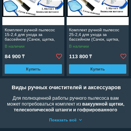
Комплект ручной пылесос
Комплект ручной пылесос
15-2,4 для ухода за
25-2,4 для ухода за
бассейном (Сачок, щетка,
бассейном (Сачок, щетка,
шланг 15 м., штанга 2x2400
шланг 25 м., штанга 2x2400
В наличии
В наличии
мм.)
мм.)
84 900
113 800
₸
₸
Купить
Купить
Виды ручных очистителей и аксессуаров
Для полноценной работы ручного пылесоса вам
может потребоваться комплект из
вакуумной щетки,
телескопической штанги и гофрированного
шланга
. Вакуумные модели работают за счет
Показать всё
мощности вашего стационарного насоса, всасывая
мусор напрямую в фильтровальную установку. Если