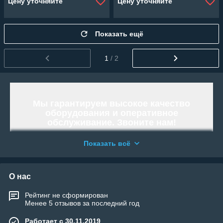
Цену уточняйте
Цену уточняйте
Показать ещё
1
/ 2
Мы гарантируем высокое качество
оборудования и оперативное
обслуживание. Звоните нам!
Работаем и организовываем отправку
Показать всё
по всей территории Республики
Казахстан.
«WELLAND» - Тысячи возможностей.
О нас
Возьми свою!
Рейтинг не сформирован
Менее 5 отзывов за последний год
Работает с 30.11.2019