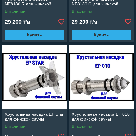
NE8180 R для Финской
NE8180 G для Финской
сауны (Красное свечение, 5
сауны (Зелёное свечение, 5
В наличии
В наличии
м, 24V, 12 Вт/м, IP68)
м, 24V, 12 Вт/м, IP68)
29 200
29 200
₸/м
₸/м
Купить
Купить
Хрустальная насадка EP Star
Хрустальная насадка EP 010
для финской сауны
для финской сауны
В наличии
В наличии