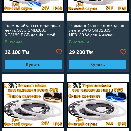
Термостойкая светодиодная
Термостойкая светодиодная
лента SWG SMD2835
лента SWG SMD2835
NE8180 RGB для Финской
NE8180 W для Финской
сауны (RGB свечение, 5 м,
сауны (Холодное свечение, 5
В наличии
В наличии
24V, 14 Вт/м, IP68)
м, 24V, 12 Вт/м, IP68)
32 100
29 200
₸/м
₸/м
Купить
Купить