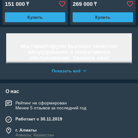
151 000
269 000
₸
₸
Купить
Купить
Мы гарантируем высокое качество
оборудования и оперативное
обслуживание. Звоните нам!
Работаем и организовываем отправку
Показать всё
по всей территории Республики
Казахстан.
«WELLAND» - Тысячи возможностей.
О нас
Возьми свою!
Рейтинг не сформирован
Менее 5 отзывов за последний год
Работает с 30.11.2019
г. Алматы
Алматы, Казахстан