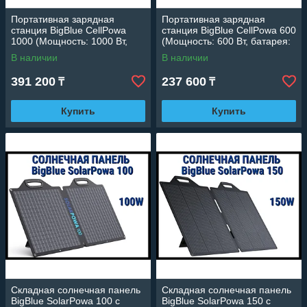
Портативная зарядная
Портативная зарядная
станция BigBlue CellPowa
станция BigBlue CellPowa 600
1000 (Мощность: 1000 Вт,
(Мощность: 600 Вт, батарея:
батарея: LiFePO4)
LiFePO4)
В наличии
В наличии
391 200
237 600
₸
₸
Купить
Купить
Складная солнечная панель
Складная солнечная панель
BigBlue SolarPowa 100 с
BigBlue SolarPowa 150 с