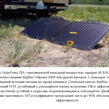
ь SolarPowa 150 с максимальной выходной мощностью зарядки 24 В/6,
ектростанциям BigBlue Cellpowa 1000 или других брендов. С помощью 
ервный источник питания во время кемпинга. Солнечная панель BigBlue 
енный ETFE, устойчивый к ультрафиолетовому излучению EVA и эффект
торэтилен) устойчив к коррозии, водонепроницаем и огнезащитен. Дво
ми панелями из ПЭТ и коэффициент пропускания света до 95% обеспеч
эффективность.