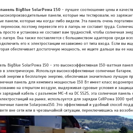
панель BigBlue SolarPowa 150
-
лучшее соотношение цены и качества
высокопроизводительные панели, которые мы тестировали, но заряжает
е панели, которые мы когда-либо видели. Эта панель очень портативна
переноски, поэтому перевезти его в лагерь не составит труда. Солнечн
ь просто и установка не составит вам трудностей, чтобы солнечная эн
о лагеря. Она также поставляется с большинством адаптеров среди всех
одключить его к электростанции независимо от типа входа. Если вы ищ
торая обеспечивает достаточную мощность, не ищите дальше вы ее на
ель BigBlue SolarPowa 150 - это высокоэффективная 150-ваттная пане
ю в электрическую.
Используя высокоэффективные солнечные батареи, 
ой энергии в бесплатную энергию, обеспечивая значительно лучшую п
лнечная панель для кемпинга мощностью 150 Вт имеет класс водонепро
ьзованию на открытом воздухе, выдерживая суровые условия и защища
 зарядный кабель с разъемом MC-4 на DC 5525, эта солнечная панель 
лектростанций на рынке, используется для зарядки CellPowa 1000 требу
нечные панели Solarpowa150. Это эффективный и удобный способ подд
вете вне сети или в чрезвычайной ситуации, переключившись на возобн