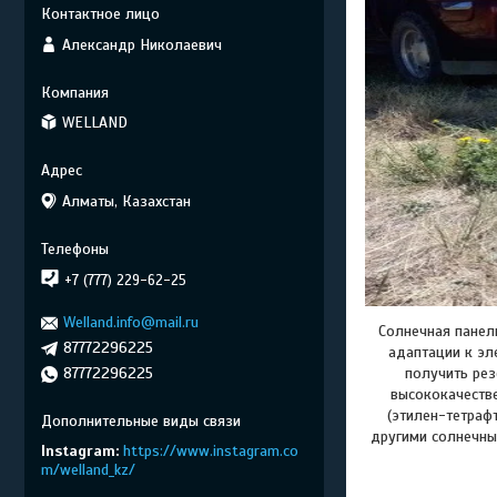
Александр Николаевич
WELLAND
Алматы, Казахстан
+7 (777) 229-62-25
Welland.info@mail.ru
Солнечная панел
87772296225
адаптации к эл
87772296225
получить рез
высококачеств
(этилен-тетраф
другими солнечны
Instagram
https://www.instagram.co
m/welland_kz/