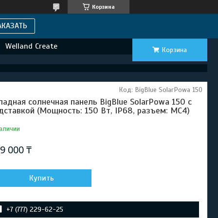
Корзина
АКАЗАТЬ
Welland Create
Корзина
Код:
BigBlue SolarPowa 150
ладная солнечная панель BigBlue SolarPowa 150 с
дставкой (Мощность: 150 Вт, IP68, разъем: MC4)
аличии
9 000 ₸
Купить
+7 (777) 229-62-25