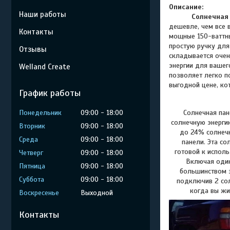
Описание:
Наши работы
Солнечная 
дешевле, чем все 
Контакты
мощные 150-ваттны
простую ручку для 
Отзывы
складывается очен
энергии для вашег
Welland Create
позволяет легко п
выгодной цене, ко
График работы
Понедельник
09:00
18:00
Солнечная пан
солнечную энерги
Вторник
09:00
18:00
до 24% солнечн
Среда
09:00
18:00
панели. Эта со
готовой к испол
Четверг
09:00
18:00
Включая один
Пятница
09:00
18:00
большинством э
Суббота
09:00
18:00
подключив 2 сол
когда вы жи
Воскресенье
Выходной
Контакты