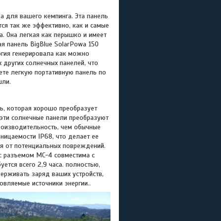
 для вашего кемпинга. Эта панель
ся так же эффективно, как и самые
. Она легкая как перышко и имеет
ая панель BigBlue SolarPowa 150
ергия генерировала как можно
 других солнечных панелей, что
ете легкую портативную панель по
шли.
ль, которая хорошо преобразует
эти солнечные панели преобразуют
роизводительность, чем обычные
ницаемости IP68, что делает ее
я от потенциальных повреждений.
с разъемом MC-4 совместима с
ется всего 2,9 часа. полностью,
ерживать заряд ваших устройств,
овляемые источники энергии..