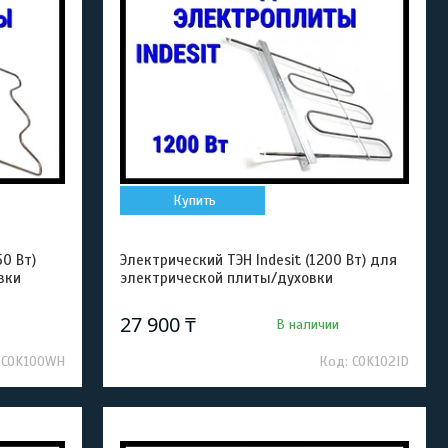
Купить
50 Вт)
Электрический ТЭН Indesit (1200 Вт) для
вки
электрической плиты/духовки
27 900 ₸
В наличии
COK100WH
COK102ID