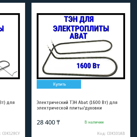
Купить
Вт) для
Электрический ТЭН Abat (1600 Вт) для
электрической плиты/духовки
28 400 ₸
В наличии
COK128CY
COK101AB