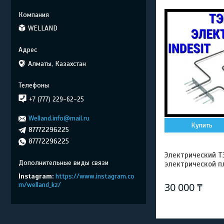
WELLAND
Алматы, Казахстан
+7 (777) 229-62-25
Welland.info@mail.ru
Купить
87772296225
87772296225
Электрический ТЭ
электрической п
Instagram
https://www.instagram.co
m/welland_kz/
30 000 ₸