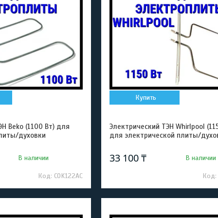
Купить
Н Beko (1100 Вт) для
Электрический ТЭН Whirlpool (11
литы/духовки
для электрической плиты/духо
33 100 ₸
В наличии
В наличии
COK122AC