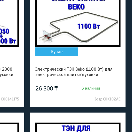
Купить
0+2000
Электрический ТЭН Beko (1100 Вт) для
уховки
электрической плиты/духовки
26 300 ₸
В наличии
C00141175
COK102AC