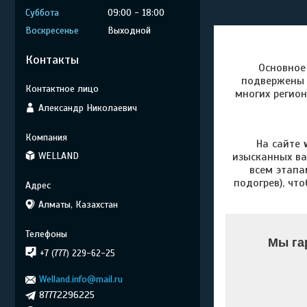
Суббота
09:00
18:00
Воскресенье
Выходной
Контакты
Основное 
подвержены 
многих регион
Александр Николаевич
На сайте
WELLAND
изысканных ва
всем этапа
подогрев), чт
Алматы, Казахстан
Мы га
+7 (777) 229-62-25
Welland.info@mail.ru
87772296225