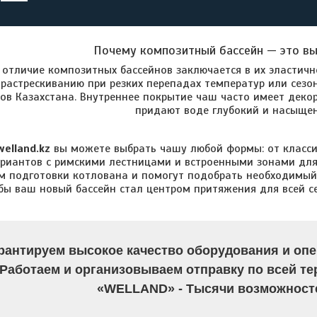
Почему композитный бассейн — это вы
отличие композитных бассейнов заключается в их эластично
растрескиванию при резких перепадах температур или сезо
ов Казахстана. Внутреннее покрытие чаш часто имеет деко
придают воде глубокий и насыщен
welland.kz
вы можете выбрать чашу любой формы: от класси
риантов с римскими лестницами и встроенными зонами для
м подготовки котлована и помогут подобрать необходимый
обы ваш новый бассейн стал центром притяжения для всей с
рантируем высокое качество оборудования и опе
Работаем и организовываем отправку по всей те
«WELLAND» - Тысячи возможносте