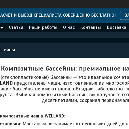
АСЧЕТ И ВЫЕЗД СПЕЦИАЛИСТА СОВЕРШЕННО БЕСПЛАТНО!
З
Статьи
Наши работы
О нас
Контакты
Доставка
ссейны
Композитные бассейны: премиальное к
(стеклопластиковые) бассейны — это идеальное сочетан
LAND
представлены чаши, изготовленные из многосло
Такие бассейны не имеют швов, обладают абсолютно г
рунта. Выбирая композитный бассейн, вы получаете го
десятилетиями, сохраняя первоначаль
композитных чаш в WELLAND:
становки:
Монтаж чаши занимает от нескольких дней до па