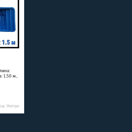
лина:
: 1,50 м.,
Нептун