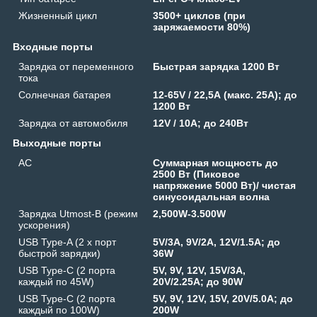
Жизненный цикл
3500+ циклов (при
заряжаемости 80%)
Входные порты
Зарядка от переменного
Быстрая зарядка 1200 Вт
тока
Солнечная батарея
12-65V / 22,5А (макс. 25А); до
1200 Вт
Зарядка от автомобиля
12V / 10A; до 240Вт
Выходные порты
AC
Суммарная мощность до
2500 Вт (Пиковое
напряжение 5000 Вт)/ чистая
синусоидальная волна
Зарядка Utmost-B (режим
2,500W-3.500W
ускорения)
USB Type-A (2 x порт
5V/3A, 9V/2A, 12V/1.5A; до
быстрой зарядки)
36W
USB Type-C (2 порта
5V, 9V, 12V, 15V/3A,
каждый по 45W)
20V/2.25A; до 90W
USB Type-C (2 порта
5V, 9V, 12V, 15V, 20V/5.0A; до
каждый по 100W)
200W