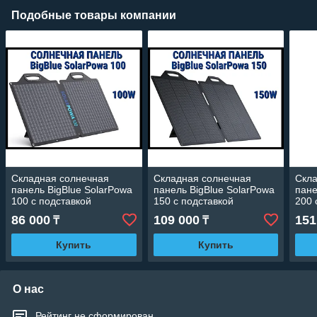
Подобные товары компании
Складная солнечная
Складная солнечная
Скла
панель BigBlue SolarPowa
панель BigBlue SolarPowa
пане
100 с подставкой
150 с подставкой
200 
(Мощность: 100 Вт, IP68,
(Мощность: 150 Вт, IP68,
(Мощ
86 000
109 000
151
₸
₸
разъем: MC4)
разъем: MC4)
разъ
Купить
Купить
О нас
Рейтинг не сформирован