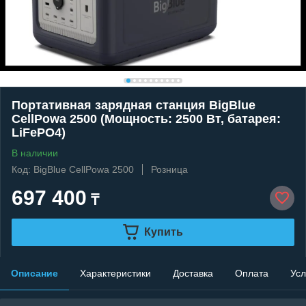
Портативная зарядная станция BigBlue
CellPowa 2500 (Мощность: 2500 Вт, батарея:
LiFePO4)
В наличии
Код: BigBlue CellPowa 2500
Розница
697 400
₸
Купить
Описание
Характеристики
Доставка
Оплата
Усл