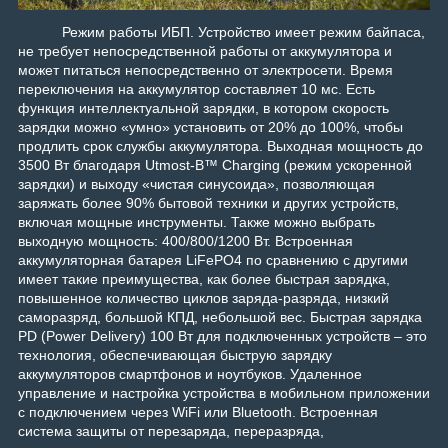
Режим работы ИБП. Устройство имеет режим байпаса,
не требует непосредственной работы от аккумулятора и
может питаться непосредственно от электросети. Время
переключения на аккумулятор составляет 10 мс. Есть
функция
интеллектуальной зарядки, в котором скорость
зарядки можно «умно» установить от 20% до 100%, чтобы
продлить срок службы аккумулятора.
Выходная мощность до
3500 Вт благодаря Utmost-B™ Charging (режим ускоренной
зарядки) и выходу «чистая синусоида», позволяющая
заряжать более 90% бытовой техники и других устройств,
включая мощные инструменты. Также м
ожно выбрать
выходную мощность: 400/800/1200 Вт.
Встроенная
аккумуляторная батарея LiFePO4 по сравнению с другими
имеет такие преимущества, как более быстрая зарядка,
повышенное количество циклов заряда-разряда, низкий
саморазряд, большой КПД, небольшой вес.
Быстрая зарядка
PD (Power Delivery) 100 Вт для подключенных устройств – это
технология, обеспечивающая быструю зарядку
аккумуляторов смартфонов и ноутбуков.
Удаленное
управление и настройка устройства в мобильном приложении
с подключением через WiFi или Bluetooth. Встроенная
с
истема защиты от перезаряда, переразряда,