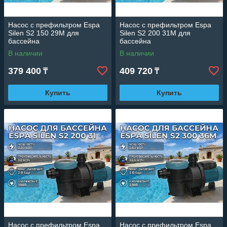
Насос c префильтром Espa
Насос c префильтром Espa
Silen S2 150 29M для
Silen S2 200 31M для
бассейна
бассейна
(Производительность 26 м3/
(Производительность 30 м3/
В наличии
В наличии
ч, мощность: 1,90 кВт,
ч, мощность: 2,20 кВт,
подключение 220В)
подключение 220В)
379 400
409 720
₸
₸
Купить
Купить
Насос c префильтром Espa
Насос c префильтром Espa