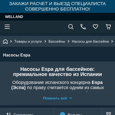
ЗАКАЖИ РАСЧЕТ И ВЫЕЗД СПЕЦИАЛИСТА
СОВЕРШЕННО БЕСПЛАТНО!
WELLAND
Товары и услуги
Бассейны
Насосы для бассейна
Насосы Espa
Насосы Espa для бассейнов:
премиальное качество из Испании
Оборудование испанского концерна
Espa
(Эспа)
по праву считается одним из самых
надежных и инновационных в мире. В магазине
WELLAND
представлены легендарные серии
Показать всё
Silen I, Silen S,
Silen S2
и другие. Эти насосы
выбирают те, кто ценит безупречную работу,
долговечность и европейские стандарты
Сортировка
0
Фильтры