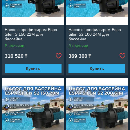
Насос c префильтром Espa
Насос c префильтром Espa
Silen S 150 22M для
Silen S2 100 24M для
бассейна
бассейна
(Производительность 20 м3/
(Производительность 21 м3/
В наличии
В наличии
ч, мощность: 1,60 кВт,
ч, мощность: 1,60 кВт,
подключение 220В)
подключение 220В)
316 520
369 300
₸
₸
Купить
Купить