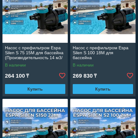
Насос c префильтром Espa
Насос c префильтром Espa
Silen S 75 15M для бассейна
Silen S 100 18M для
(Производительность 14 м3/
бассейна
ч, мощность: 1,10 кВт,
(Производительность 17 м3/
В наличии
В наличии
подключение 220В)
ч, мощность: 1,20 кВт,
подключение 220В)
264 100
269 830
₸
₸
Купить
Купить