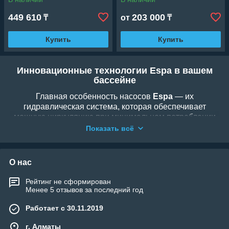
подключение 380В)
449 610
203 000
₸
от
₸
Купить
Купить
Инновационные технологии Espa в вашем
бассейне
Главная особенность насосов
Espa
— их
гидравлическая система, которая обеспечивает
мощную циркуляцию при минимальном потреблении
энергии. Серии
Silen S
и
Silen S2
оснащены
Показать всё
улучшенными торцевыми уплотнениями, что
исключает протечки и продлевает срок службы
мотора. Насосы устойчивы к воздействию
О нас
хлорированной и соленой воды, а встроенная защита
от тепловой перегрузки делает их эксплуатацию
Рейтинг не сформирован
максимально безопасной.
Менее 5 отзывов за последний год
Работает с 30.11.2019
На сайте
welland.kz
вы можете заказать насосы Espa
с официальной гарантией. Выбирая Espa, вы
г. Алматы