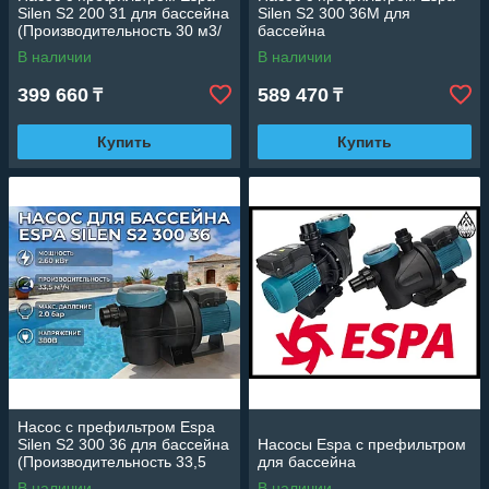
Silen S2 200 31 для бассейна
Silen S2 300 36M для
(Производительность 30 м3/
бассейна
ч, мощность: 2,20 кВт,
(Производительность 33,5
В наличии
В наличии
подключение 380В)
м3/ч, мощность: 2,6 кВт,
подключение 220В)
399 660
589 470
₸
₸
Купить
Купить
Насос c префильтром Espa
Silen S2 300 36 для бассейна
Насосы Espa c префильтром
(Производительность 33,5
для бассейна
м3/ч, мощность: 2,6 кВт,
В наличии
В наличии