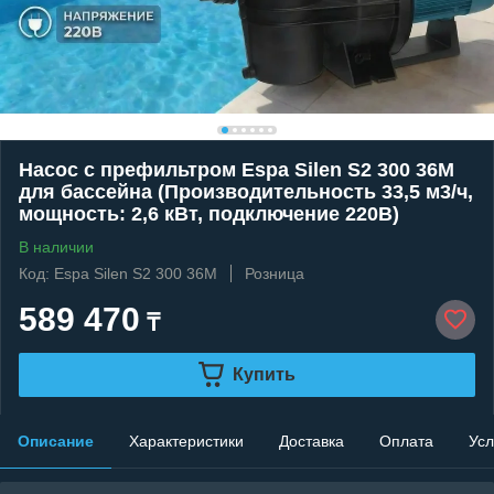
Насос c префильтром Espa Silen S2 300 36M
для бассейна (Производительность 33,5 м3/ч,
мощность: 2,6 кВт, подключение 220В)
В наличии
Код: Espa Silen S2 300 36M
Розница
589 470
₸
Купить
Описание
Характеристики
Доставка
Оплата
Усл