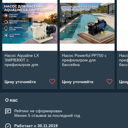
Насос Aqualine LX
Насос Powerful PP750 c
Насо
SWPB300T c
префильтром для
пре
префильтром для
бассейна
бас
бассейна (28 м3/ч,
(Производительность 12
(Про
мощность: 2,20 кВт, 380В)
м3/ч, мощность: 0,75 кВт)
м3/ч
Цену уточняйте
Цену уточняйте
Цен
О нас
Рейтинг не сформирован
Менее 5 отзывов за последний год
Работает с 30.11.2019