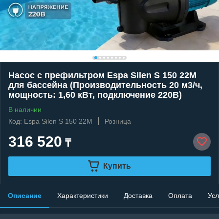
Насос c префильтром Espa Silen S 150 22M
для бассейна (Производительность 20 м3/ч,
мощность: 1,60 кВт, подключение 220В)
В наличии
Код: Espa Silen S 150 22M
Розница
316 520
₸
Купить
Описание
Характеристики
Доставка
Оплата
Усл