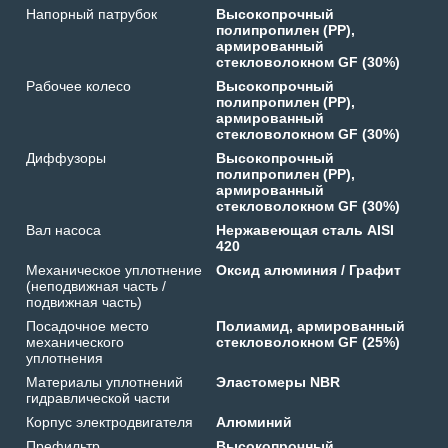
Напорный патрубок
Высокопрочный
полипропилен (PP),
армированный
стекловолокном GF (30%)
Рабочее колесо
Высокопрочный
полипропилен (PP),
армированный
стекловолокном GF (30%)
Диффузоры
Высокопрочный
полипропилен (PP),
армированный
стекловолокном GF (30%)
Вал насоса
Нержавеющая сталь AISI
420
Механическое уплотнение
Оксид алюминия / Графит
(неподвижная часть /
подвижная часть)
Посадочное место
Полиамид, армированный
механического
стекловолокном GF (25%)
уплотнения
Материалы уплотнений
Эластомеры NBR
гидравлической части
Корпус электродвигателя
Алюминий
Префильтр
Высокопрочный