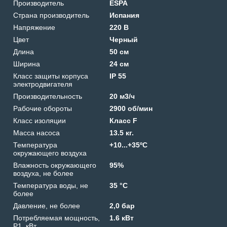
Производитель
ESPA
Страна производитель
Испания
Напряжение
220 В
Цвет
Черный
Длина
50 см
Ширина
24 см
Класс защиты корпуса
IP 55
электродвигателя
Производительность
20 м3/ч
Рабочие обороты
2900 об/мин
Класс изоляции
Класс F
Масса насоса
13.5 кг.
Температура
+10...+35ºС
окружающего воздуха
Влажность окружающего
95%
воздуха, не более
Температура воды, не
35 °C
более
Давление, не более
2,0 бар
Потребляемая мощность,
1.6 кВт
P1, кВт