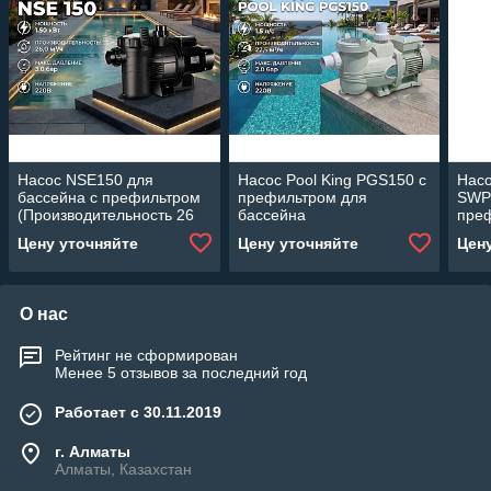
Насос NSE150 для
Насос Pool King PGS150 c
Насо
бассейна c префильтром
префильтром для
SWP
(Производительность 26
бассейна
пре
м3/ч, 1.50 кВт)
(Производительность 22,5
басс
Цену уточняйте
Цену уточняйте
Цен
м3/ч, мощность: 1,5 л/с,
мощн
для фильтра 700 мм)
О нас
Рейтинг не сформирован
Менее 5 отзывов за последний год
Работает с 30.11.2019
г. Алматы
Алматы, Казахстан