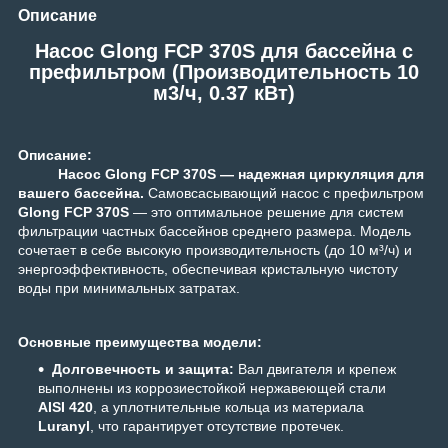
Описание
Насос Glong FCP 370S для бассейна c
префильтром (Производительность 10
м3/ч, 0.37 кВт)
Описание:
Н
ас
ос Glong FCP 370S — надежная циркуляция для
вашего бассейна.
Самовсасывающий насос с префильтром
G
long FCP 370S
— это оптимальное решение для систем
фильтрации частных бассейнов среднего размера. Модель
сочетает в себе высокую производительность (до 10 м³/ч) и
энергоэффективность, обеспечивая кристальную чистоту
воды при минимальных затратах.
Основные преимущества модели:
Долговечность и защита:
Вал двигателя и крепеж
выполнены из коррозиестойкой нержавеющей стали
AISI 420
, а уплотнительные кольца из материала
Luranyl
, что гарантирует отсутствие протечек.