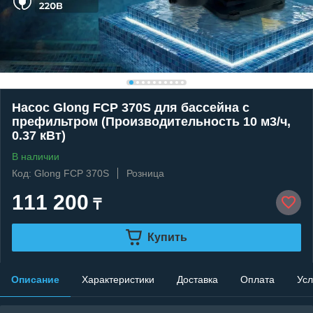
Насос Glong FCP 370S для бассейна c
префильтром (Производительность 10 м3/ч,
0.37 кВт)
В наличии
Код: Glong FCP 370S
Розница
111 200
₸
Купить
Описание
Характеристики
Доставка
Оплата
Усл