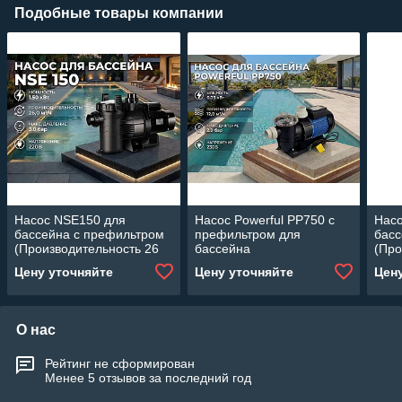
Подобные товары компании
Насос NSE150 для
Насос Powerful PP750 c
Нас
бассейна c префильтром
префильтром для
басс
(Производительность 26
бассейна
(Про
м3/ч, 1.50 кВт)
(Производительность 12
м3/ч
Цену уточняйте
Цену уточняйте
Цен
м3/ч, мощность: 0,75 кВт)
О нас
Рейтинг не сформирован
Менее 5 отзывов за последний год