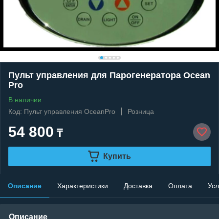
Пульт управления для Парогенератора Ocean
Pro
В наличии
Код: Пульт управления OceanPro
Розница
54 800
₸
Купить
Описание
Характеристики
Доставка
Оплата
Усл
Описание