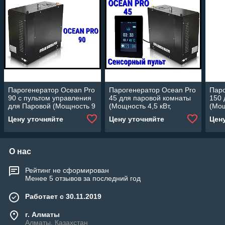
Парогенератор Ocean Pro
Парогенератор Ocean Pro
Паро
90 c пультом управления
45 для паровой комнаты
150 
для Паровой (Мощность 9
(Мощность 4,5 кВт,
(Мощ
кВт, объем 4,5-11 м3)
сенсорный пульт,
сенс
Цену уточняйте
Цену уточняйте
Цен
автоматическая
авто
промывка)
про
О нас
Рейтинг не сформирован
Менее 5 отзывов за последний год
Работает с 30.11.2019
г. Алматы
Алматы, Казахстан