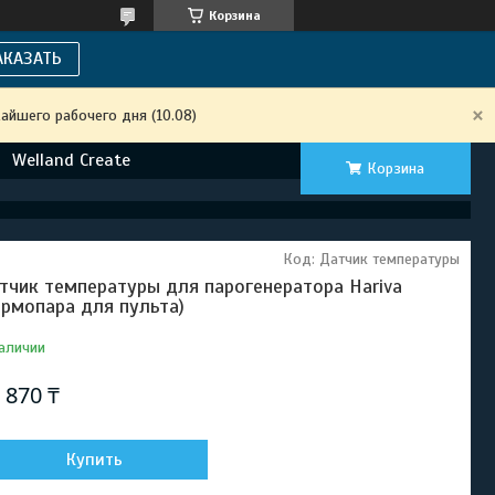
Корзина
АКАЗАТЬ
айшего рабочего дня (10.08)
Welland Create
Корзина
Код:
Датчик температуры
тчик температуры для парогенератора Hariva
ермопара для пульта)
аличии
 870 ₸
Купить