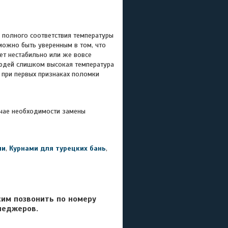
полного соответствия температуры
можно быть уверенным в том, что
ет нестабильно или же вовсе
людей слишком высокая температура
 при первых признаках поломки
чае необходимости замены
ми
,
Курнами для турецких бань
,
сим позвонить по номеру
неджеров.