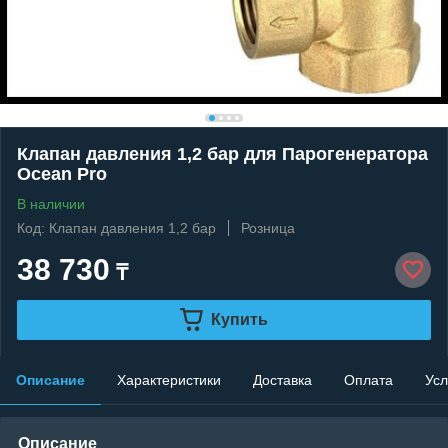
Клапан давления 1,2 бар для Парогенератора
Ocean Pro
В наличии
Код: Клапан давления 1,2 бар
Розница
38 730
₸
Купить
Описание
Характеристики
Доставка
Оплата
Усл
Описание