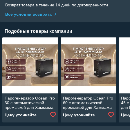
Возврат товара в течение 14 дней по договоренности
Все условия возврата
Подобные товары компании
Парогенератор Ocean Pro
Парогенератор Ocean Pro
Паро
30 c автоматической
60 c автоматической
45 c
промывкой для Хаммама
промывкой для Хаммама
для
(Мощность 3 кВт, объем 2-
(Мощность 6 кВт, объем 2-
4,5 
Цену уточняйте
Цену уточняйте
Цен
4 м3)
7 м3)