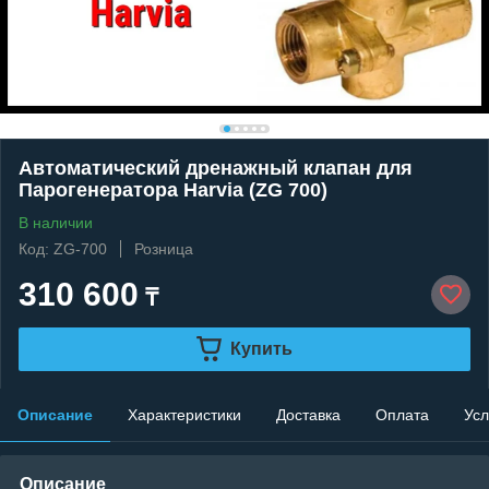
Автоматический дренажный клапан для
Парогенератора Harvia (ZG 700)
В наличии
Код: ZG-700
Розница
310 600
₸
Купить
Описание
Характеристики
Доставка
Оплата
Усл
Описание