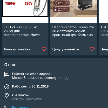
ТЭН ZG-330 (1500W,
Парогенератор Ocean Pro
ТЭН
230V) для
30 c автоматической
230V
парогенератора Harvia
промывкой для Хаммама
паро
(Мощность 3 кВт, объем 2-
4 м3)
Цену уточняйте
Цену уточняйте
Цен
О нас
Рейтинг не сформирован
Менее 5 отзывов за последний год
Работает с 30.11.2019
г. Алматы
Алматы, Казахстан
Контакты