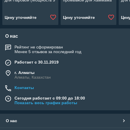
для Паровой (Мощность 9
промывкой для Хаммама
для
кВт, объем 4,5-11 м3)
(Мощность 6 кВт, объем 2-
4,5 
7 м3)
Цену уточняйте
Цену уточняйте
Цен
О нас
Рейтинг не сформирован
Менее 5 отзывов за последний год
Работает с 30.11.2019
г. Алматы
Алматы, Казахстан
Контакты
Сегодня работает с 09:00 до 18:00
Показать весь график работы
О нас