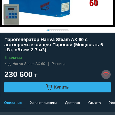
Парогенератор Hariva Steam AX 60 c
автопромывкой для Паровой (Мощность 6
кВт, объем 2-7 м3)
В наличии
Код: Hariva Steam AX 60
Розница
230 600
₸
Купить
Описание
Характеристики
Доставка
Оплата
Усл