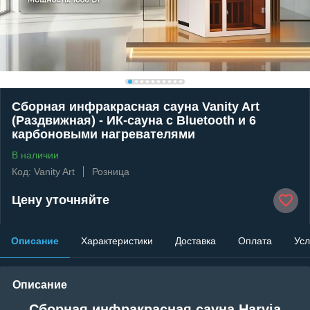
Сборная инфракрасная сауна Vanity Art
(Раздвижная) - ИК-сауна с Bluetooth и 6
карбоновыми нагревателями
В наличии
Код: Vanity Art
Розница
Цену уточняйте
Описание
Характеристики
Доставка
Оплата
Усл
Описание
Сборная инфракрасная сауна Harvia