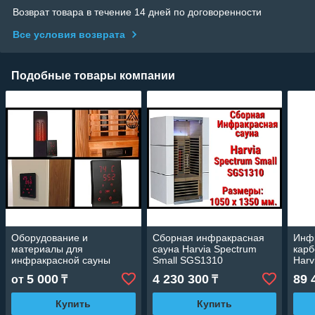
Возврат товара в течение 14 дней по договоренности
Все условия возврата
Подобные товары компании
Оборудование и
Сборная инфракрасная
Инф
материалы для
сауна Harvia Spectrum
карб
инфракрасной сауны
Small SGS1310
Harv
(Двухместная)
(Мощ
5 000
4 230 300
89 
от
₸
₸
220В
Купить
Купить