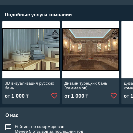
Подобные услуги компании
3D визуализация русских
Дизайн турецких бань
Диза
бань
(хаммамов)
комн
1 000
1 000
от
₸
от
₸
от
О нас
Рейтинг не сформирован
Менее 5 отзывов за последний год