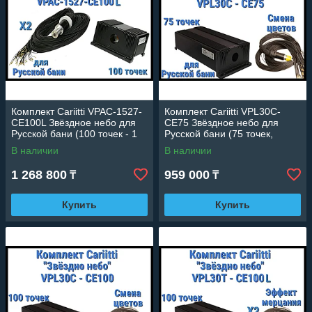
Комплект Cariitti VPAC-1527-
Комплект Cariitti VPL30C-
CE100L Звёздное небо для
CE75 Звёздное небо для
Русской бани (100 точек - 1
Русской бани (75 точек,
мм,)
эффект смены цветов)
В наличии
В наличии
1 268 800
959 000
₸
₸
Купить
Купить