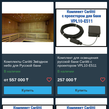
Комплект для освещения
Комплекты Cariitti Звёздное
русской бани Cariitti с
небо для Русской бани
проектором VPL10-E511
(Стекловолокно, 5+1 точка)
В наличии
В наличии
557 000
257 000
от
₸
₸
Купить
Купить