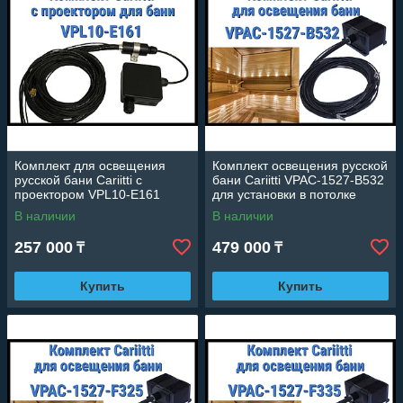
Комплект для освещения
Комплект освещения русской
русской бани Cariitti с
бани Cariitti VPAC-1527-B532
проектором VPL10-E161
для установки в потолке
(Стекловолокно, 16 точек)
(Стекловолокно, 4+1 точка)
В наличии
В наличии
257 000
479 000
₸
₸
Купить
Купить