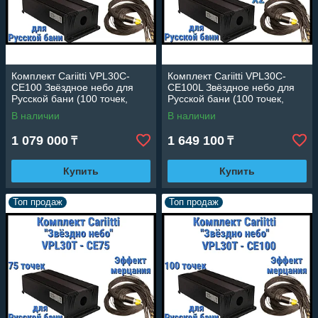
Комплект Cariitti VPL30C-
Комплект Cariitti VPL30C-
CE100 Звёздное небо для
CE100L Звёздное небо для
Русской бани (100 точек,
Русской бани (100 точек,
эффект смены цветов)
эффект смены цветов)
В наличии
В наличии
1 079 000
1 649 100
₸
₸
Купить
Купить
Топ продаж
Топ продаж