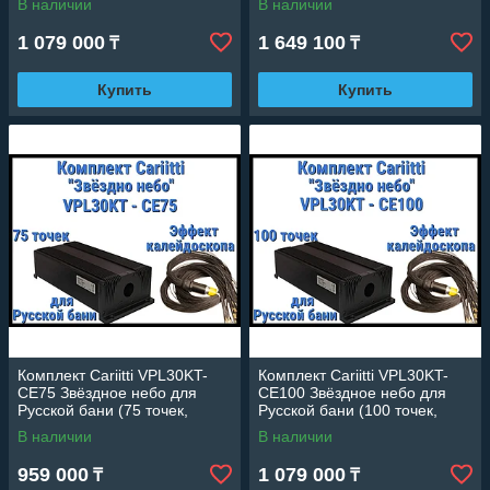
В наличии
В наличии
1 079 000
1 649 100
₸
₸
Купить
Купить
Комплект Cariitti VPL30KT-
Комплект Cariitti VPL30KT-
CE75 Звёздное небо для
CE100 Звёздное небо для
Русской бани (75 точек,
Русской бани (100 точек,
эффект калейдоскопа)
эффект калейдоскопа)
В наличии
В наличии
959 000
1 079 000
₸
₸