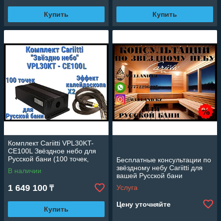
Купить
Купить
Комплект Cariitti VPL30KT-
CE100L Звёздное небо для
Русской бани (100 точек,
Бесплатные консультации по
эффект калейдоскопа)
звёздному небу Cariitti для
В наличии
вашей Русской бани
1 649 100
Услуга
₸
Цену уточняйте
Купить