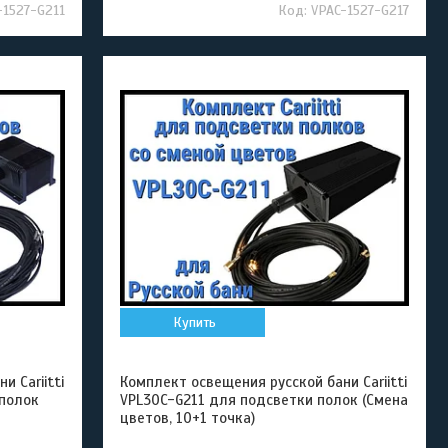
-1527-G211
VPAC-1527-G217
Купить
 Cariitti
Комплект освещения русской бани Cariitti
 полок
VPL30C-G211 для подсветки полок (Смена
цветов, 10+1 точка)