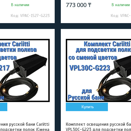
773 000 ₸
В наличии
В наличии
VPAC-1527-G223
VPAC-
Купить
ия русской бани Cariitti
Комплект освещения русской бани
 подсветки полок (Смена
VPL30C-G223 для подсветки по