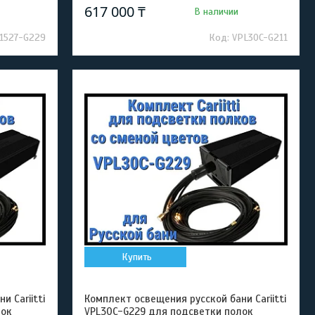
617 000 ₸
В наличии
1527-G229
VPL30C-G211
Купить
 Cariitti
Комплект освещения русской бани Cariitti
лок
VPL30C-G229 для подсветки полок