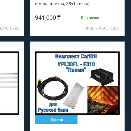
(Смена цветов, 28+1 точка)
941 000 ₸
В наличии
L30C-G223
VPL30C-G229
Купить