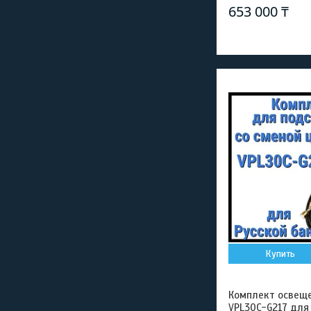
653 000 ₸
Купить
Комплект освещен
VPL30C-G217 для