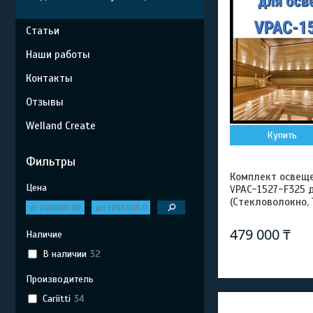
Статьи
Наши работы
Контакты
Отзывы
Welland Create
Купить
Фильтры
Комплект освещен
Цена
VPAC-1527-F325 
(Стекловолокно, 
479 000 ₸
Наличие
В наличии
32
Производитель
Cariitti
34