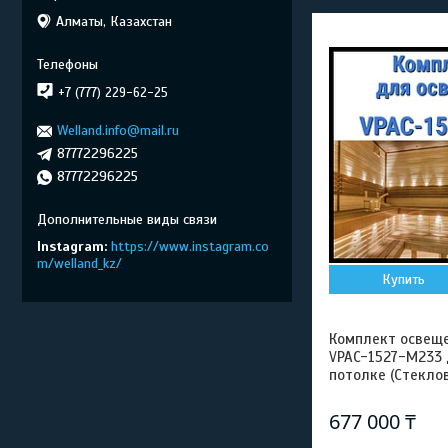
Алматы, Казахстан
+7 (777) 229-62-25
Welland.info@mail.ru
87772296225
87772296225
Instagram
https://www.instagram.co
m/welland_kz/
Купить
Комплект освещен
VPAC-1527-M233 
потолке (Стеклов
677 000 ₸