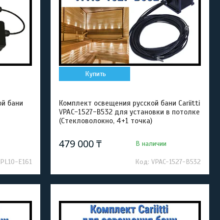
Купить
ой бани
Комплект освещения русской бани Cariitti
VPAC-1527-B532 для установки в потолке
(Стекловолокно, 4+1 точка)
479 000 ₸
В наличии
VPL10-E161
VPAC-1527-B532