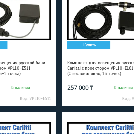
Купить
вещения русской бани
Комплект для освещения русск
ором VPL10-E511
Cariitti с проектором VPL10-E161
5+1 точка)
(Стекловолокно, 16 точек)
257 000 ₸
В наличии
В наличии
VPL10-E511