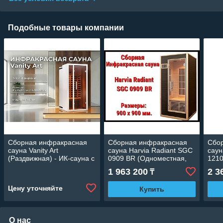
Подобные товары компании
Сборная инфракрасная
Сборная инфракрасная
Сбо
сауна Vanity Art
сауна Harvia Radiant SGC
саун
(Раздвижная) - ИК-сауна с
0909 BR (Одноместная,
1210
Bluetooth и 6
хемлок)
хемл
1 963 200
2 3
₸
карбоновыми
нагревателями
Цену уточняйте
Купить
О нас