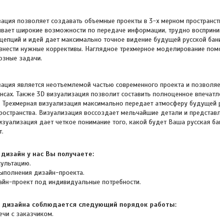
ация позволяет создавать объемные проекты в 3-х мерном пространст
ывает широкие возможности по передаче информации, трудно восприни
цепций и идей дает максимально точное видение будущей русской бан
внести нужные коррективы. Наглядное трехмерное моделирование пом
озные задачи.
является неотъемлемой частью современного проекта и позволяет
ансах. Также
3D визуализация
позволит составить полноценное впечатле
. Трехмерная визуализация максимально передает атмосферу будущей р
ространства. В
изуализация воссоздает мельчайшие детали и представ
изуализация дает четкое понимание того, какой будет Ваша русская б
т.
дизайн у нас Вы получаете:
сультацию.
выполнения
дизайн-проекта
.
айн-проект под индивидуальные потребности.
е дизайна соблюдается следующий порядок работы:
ечи с заказчиком.