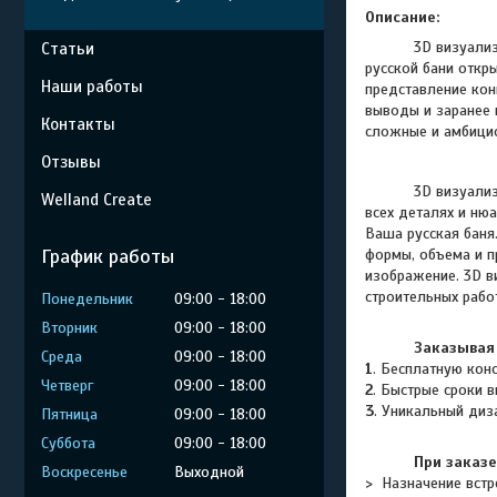
Описание:
3D визуализ
Статьи
русской бани откр
Наши работы
представление кон
выводы и заранее 
Контакты
сложные и амбици
Отзывы
3D визуализация 
Welland Create
всех деталях и ню
Ваша русская баня
График работы
формы, объема и п
изображение. 3D в
строительных рабо
Понедельник
09:00
18:00
Вторник
09:00
18:00
Заказывая 
Среда
09:00
18:00
1
. Бесплатную кон
Четверг
09:00
18:00
2
. Быстрые сроки 
3
.
Уникальный диз
Пятница
09:00
18:00
Суббота
09:00
18:00
При заказ
Воскресенье
Выходной
> Назначение встр