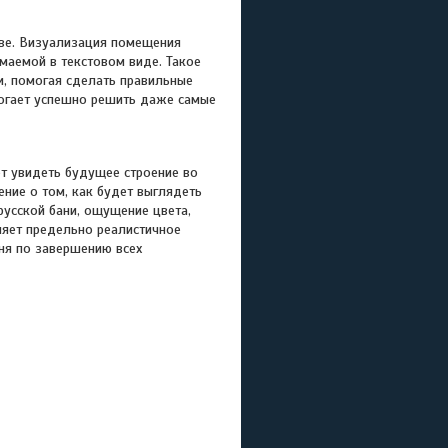
ве. В
изуализация помещения
маемой в текстовом виде. Такое
и, помогая сделать правильные
огает успешно решить даже самые
 увидеть будущее строение во
ние о том, как будет выглядеть
усской бани, ощущение цвета,
ляет предельно реалистичное
аня по завершению всех