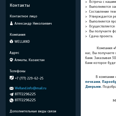
> Встреча с нашим
Контакты
>
Выполняются за
> Составление тех
> Утверждается р
> Выполняется про
Александр Николаевич
> Осуществляется 
> Вы получаете
фо
> Сдача проекта.
WELLAND
Компания
«
нас, Вы получаете
бани. Заказывая 3
Алматы, Казахстан
бани которое буде
В компании
+7 (777) 229-62-25
печками
,
Парооб
Дверьми
.
Подобра
Welland.info@mail.ru
87772296225
87772296225
М