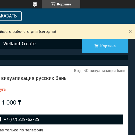
Корзина
АКАЗАТЬ
йшего рабочего дня (сегодня)
Welland Create
Корзина
Код:
3D визуализация бань
 визуализация русских бань
уга
т
1 000 ₸
+7 (777) 229-62-25
аз только по телефону