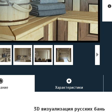
сание
Характеристики
3
D
визуализация русских бань