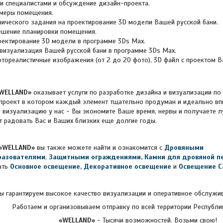
и специалистами и обсуждение дизайн-проекта.
меры помещения.
нического задания на проектирование 3D модели Вашей русской бани.
ешение планировки помещения.
ектирование 3D модели в программе 3Ds Max.
визуализация Вашей русской бани в
программе 3Ds Max.
тореалистичные изображения (от 2 до 20 фото),
3D файл с проектом
В
WELLAND»
оказывает услуги по разработке дизайна и визуализации по 
 проект в котором каждый элемент тщательно продуман и идеально вп
D визуализацию у нас - Вы экономите Ваше время, нервы и получаете
т радовать Вас и Ваших близких еще долгие годы.
«WELLAND»
вы также можете найти и ознакомится с
Дровяными
разователями
,
Защитными ограждениями
,
Камни для дровяной п
ть
Основное освещение
,
Декоративное освещение
и
Освещение Ca
ы гарантируем высокое качество визуализации и оперативное обслужив
Работаем и организовываем отправку по всей территории Республи
«WELLAND»
- Тысячи возможностей. Возьми свою!