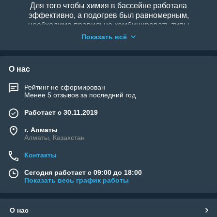
Для того чтобы химия в бассейне работала
эффективно, а подогрев был равномерным,
необходимо правильно комбинировать типы
форсунок.
Стеновые возвратные форсунки
обычно
Показать всё
устанавливаются напротив скиммеров для создания
направленного потока.
Донные форсунки
незаменимы в переливных бассейнах для подачи
О нас
воды снизу вверх. Также в этом разделе
представлены
форсунки для подключения
Рейтинг не сформирован
вакуумного пылесоса
, которые значительно
Менее 5 отзывов за последний год
упрощают процесс ручной уборки дна.
Работает с 30.11.2019
На сайте
welland.kz
вы найдете закладные элементы
г. Алматы
Алматы, Казахстан
с различными типами присоединения (под вклейку
или резьбу). Наши специалисты помогут вам грамотно
Контакты
рассчитать схему расположения форсунок, исходя из
гидравлики вашей чаши, чтобы вода всегда
Сегодня работает с 09:00 до 18:00
оставалась прозрачной и подвижной. Обеспечьте
Показать весь график работы
своему бассейну правильный «пульс» вместе с
оборудованием от WELLAND!
О нас