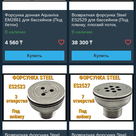
Форсунка донная Aquaviva
Возвратная форсунка Steel
EM2861 для бассейнов (Под
ES2529 для бассейнов (Под
бетон)
пленку, плоский поток,
нержавеющая сталь)
В наличии
В наличии
4 560
38 300
₸
₸
Купить
Купить
Возвратная форсунка Steel
Возвратная форсунка Steel