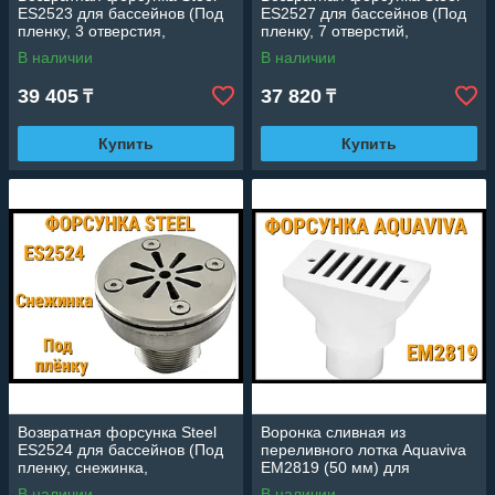
ES2523 для бассейнов (Под
ES2527 для бассейнов (Под
пленку, 3 отверстия,
пленку, 7 отверстий,
нержавеющая сталь)
нержавеющая сталь)
В наличии
В наличии
39 405
37 820
₸
₸
Купить
Купить
Возвратная форсунка Steel
Воронка сливная из
ES2524 для бассейнов (Под
переливного лотка Aquaviva
пленку, снежинка,
EM2819 (50 мм) для
нержавеющая сталь)
бассейнов
В наличии
В наличии