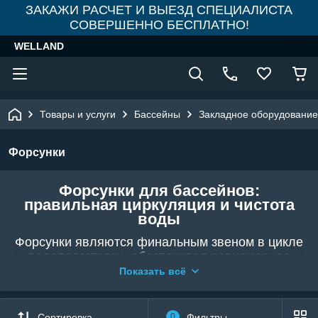
ЗАКАЖИ РАСЧЕТ И ВЫЕЗД СПЕЦИАЛИСТА
СОВЕРШЕННО БЕСПЛАТНО!
WELLAND
Товары и услуги
Бассейны
Закладное оборудование
Форсунки
Форсунки для бассейнов:
правильная циркуляция и чистота
воды
Форсунки являются финальным звеном в цикле
водоподготовки, обеспечивая равномерное
распределение чистой воды по всему объему
Показать всё
бассейна. В интернет-магазине
WELLAND
представлен большой выбор стеновых и
донных форсунок от надежных брендов:
Сортировка
0
Фильтры