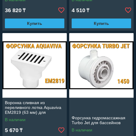
36 820
4 510
₸
₸
Купить
Купить
Воронка сливная из
переливного лотка Aquaviva
EM2819 (63 мм) для
бассейнов
Форсунка гидромассажная
В наличии
Turbo Jet для бассейнов
5 670
В наличии
₸