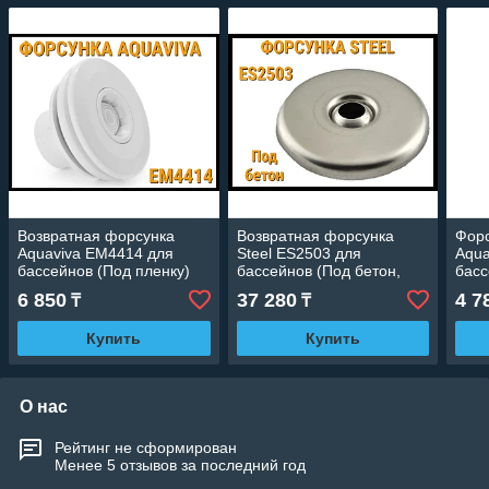
Возвратная форсунка
Возвратная форсунка
Форс
Aquaviva EM4414 для
Steel ES2503 для
Aqua
бассейнов (Под пленку)
бассейнов (Под бетон,
басс
нержавеющая сталь)
6 850
37 280
4 7
₸
₸
Купить
Купить
О нас
Рейтинг не сформирован
Менее 5 отзывов за последний год