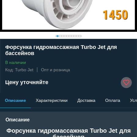
Форсунка гидромассажная Turbo Jet для
бассейнов
В наличии
Код: Turbo Jet
Опт и розница
Цену уточняйте
Описание
Характеристики
Доставка
Оплата
Усл
Описание
Форсунка гидромассажная Turbo Jet для
бассейнов