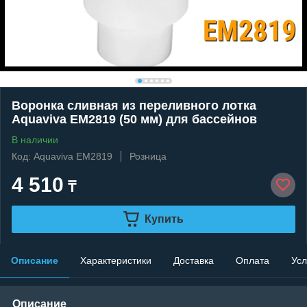
Воронка сливная из переливного лотка
Aquaviva EM2819 (50 мм) для бассейнов
В наличии
Код: Aquaviva EM2819
Розница
4 510
₸
Купить
Описание
Характеристики
Доставка
Оплата
Усл
Описание