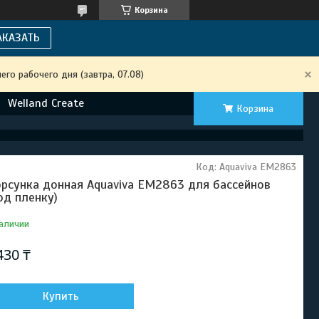
Корзина
АКАЗАТЬ
го рабочего дня (завтра, 07.08)
Welland Create
Корзина
Код:
Aquaviva EM2863
рсунка донная Aquaviva EM2863 для бассейнов
од пленку)
аличии
430 ₸
Купить