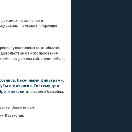
в режимах наполнения и
оединение - клеевое. Форсунка
и рециркуляционном водообмене.
 удовольствие от использования
сейна на данном сайте уже сейчас,
ссейнов
,
Песочными фильтрами
,
рубы и фитинги
и
Систему для
Противотоки
для своего бассейна.
ание. Звоните нам!
ки Казахстан.