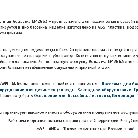
нная Aquaviva EM2863 -
предназначена для подачи воды в бассейн 
тируется в дно бассейна. Изделие изготовлено из ABS-пластика. Подс
соединение.
ользуется для подачи воды в бассейн при наполнении его водой и пр
оступает через напорный трубопровод.
Хотите и вы получать истинное
ейна, тогда заказывайте возвратную форсунку
Aquaviva EM2863
для бас
воим близким незабываемые ощущения и приятный отдых.
«WELLAND»
вы также можете найти и ознакомится с
Насосами для ба
орудование для дезинфекции воды
,
Закладное оборудование
,
Т
Также подобрать
Освещение для бассейна
,
Лестницы
,
Водопады
,
 гарантируем высокое качество оборудования и оперативное обслужив
Работаем и организовываем отправку по всей территории Республи
«WELLAND»
- Тысячи возможностей. Возьми свою!