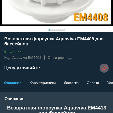
Возвратная форсунка Aquaviva EM4408 для
бассейнов
В наличии
Код: Aquaviva EM4408
Опт и розница
Цену уточняйте
Описание
Характеристики
Доставка
Оплата
Усл
Описание
Возвратная форсунка Aquaviva EM4413
для бассейнов