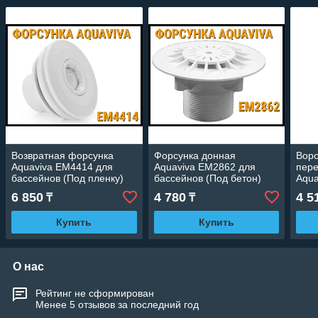
Возвратная форсунка
Форсунка донная
Воро
Aquaviva EM4414 для
Aquaviva EM2862 для
пере
бассейнов (Под пленку)
бассейнов (Под бетон)
Aqua
для 
6 850
4 780
4 5
₸
₸
Купить
Купить
О нас
Рейтинг не сформирован
Менее 5 отзывов за последний год