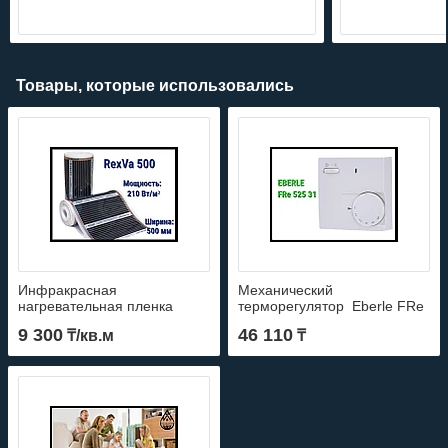
Товары, которые использовались
Инфракрасная
Механический
нагревательная пленка
терморегулятор Eberle FRe
RexVa 500 (Ширина: 500
525 31
9 300
46 110
₸/кв.м
₸
мм., мощность: 210 Вт/м2)