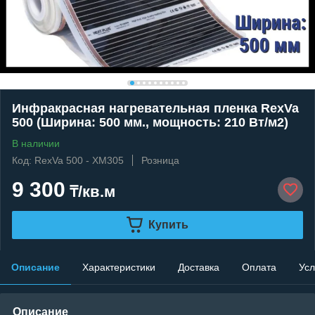
Инфракрасная нагревательная пленка RexVa
500 (Ширина: 500 мм., мощность: 210 Вт/м2)
В наличии
Код: RexVa 500 - XM305
Розница
9 300
₸/кв.м
Купить
Описание
Характеристики
Доставка
Оплата
Усл
Описание