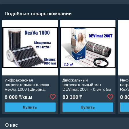
Подобные товары компании
Инфракрасная
Двухжильный
Инф
нагревательная пленка
нагревательный мат
нагр
RexVa 1000 (Ширина:
DEVImat 200T - 0,5м х 5м
RexV
1000 мм., мощность: 210
(DTIF-200, площадь: 2,5
мм.,
8 800
83 300
8 8
₸/кв.м
₸
Вт/м2)
м2., мощность: 500 Вт)
Купить
Купить
О нас