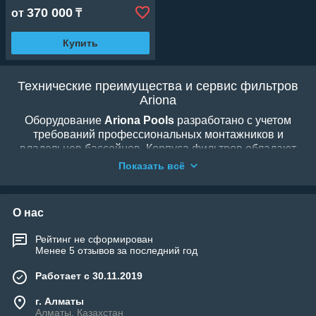
370 000
от
₸
Купить
Технические преимущества и сервис фильтров
Ariona
Оборудование
Ariona Pools
разработано с учетом
требований профессиональных монтажников и
владельцев бассейнов. Корпуса фильтров обладают
повышенной устойчивостью к давлению и химическим
Показать всё
реагентам, что полностью исключает риск протечек
или деформации. Удобный многопозиционный клапан
обеспечивает легкость управления режимами
О нас
промывки, а продуманная система дренажа упрощает
зимнюю консервацию. Благодаря
Рейтинг не сформирован
высококачественным сепараторам (коллекторам),
Менее 5 отзывов за последний год
фильтры Ariona обеспечивают равномерный поток
воды, исключая каналообразование в песке и
Работает с 30.11.2019
повышая КПД очистки.
г. Алматы
Алматы, Казахстан