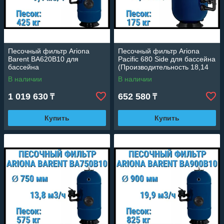
Песочный фильтр Ariona
Песочный фильтр Ariona
Barent BA620B10 для
Pacific 680 Side для бассейна
бассейна
(Производительность 18,14
(Производительность 9,4 м3/
м3/ч, песок 175 кг.)
В наличии
В наличии
ч, песок 425 кг., 2")
1 019 630
652 580
₸
₸
Купить
Купить