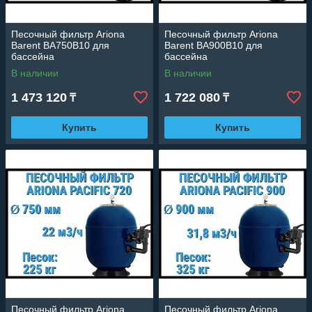
Песочный фильтр Ariona
Песочный фильтр Ariona
Barent BA750B10 для
Barent BA900B10 для
бассейна
бассейна
(Производительность 13,8
(Производительность 19,9
В наличии
В наличии
м3/ч, песок 575 кг., 2")
м3/ч, песок 825 кг., 2")
1 473 120
1 722 080
₸
₸
Купить
Купить
Песочный фильтр Ariona
Песочный фильтр Ariona