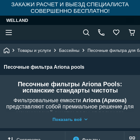
ЗАКАЖИ РАСЧЕТ И ВЫЕЗД СПЕЦИАЛИСТА
СОВЕРШЕННО БЕСПЛАТНО!
WELLAND
Товары и услуги
Бассейны
Песочные фильтра для б
Песочные фильтра Ariona pools
Песочные фильтры Ariona Pools:
испанские стандарты чистоты
Фильтровальные емкости
Ariona (Ариона)
представляют собой премиальное решение для
механической очистки воды от ведущего
испанского производителя. В магазине
Показать всё
WELLAND
представлены серии
Sena, Ocean
и
другие, которые отличаются исключительной
прочностью корпуса и высокой
Сортировка
0
Фильтры