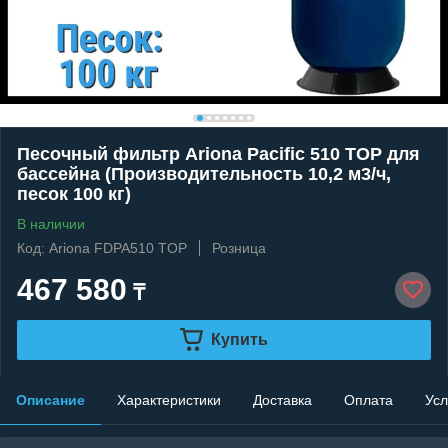
Песочный фильтр Ariona Pacific 510 TOP для
бассейна (Производительность 10,2 м3/ч,
песок 100 кг)
В наличии
Код: Ariona FDPA510 TOP
Розница
467 580
₸
Купить
Описание
Характеристики
Доставка
Оплата
Усл