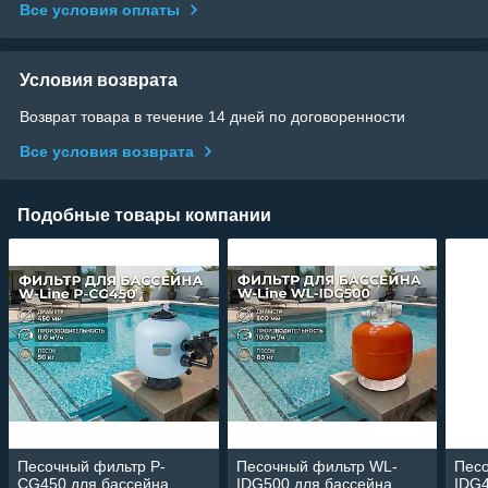
Все условия оплаты
Условия возврата
Возврат товара в течение 14 дней по договоренности
Все условия возврата
Подобные товары компании
Песочный фильтр P-
Песочный фильтр WL-
Пес
CG450 для бассейна
IDG500 для бассейна
IDG4