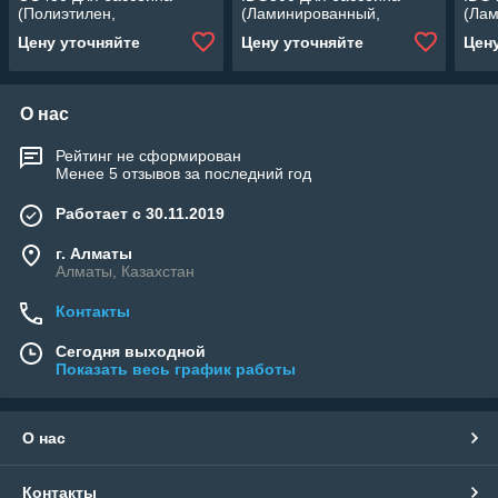
(Полиэтилен,
(Ламинированный,
(Ла
производительность 8 м3/
производительность 10
прои
Цену уточняйте
Цену уточняйте
Цен
ч, диаметр: 450 мм, песок
м3/ч, диаметр: 500 мм,
ч, д
50 кг.)
песок 80 кг.)
45 кг
О нас
Рейтинг не сформирован
Менее 5 отзывов за последний год
Работает с 30.11.2019
г. Алматы
Алматы, Казахстан
Контакты
Сегодня выходной
Показать весь график работы
О нас
Контакты