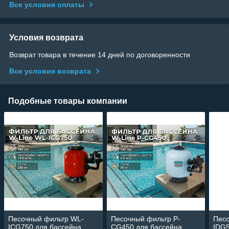
Все условия оплаты
Условия возврата
Возврат товара в течение 14 дней по договоренности
Все условия возврата
Подобные товары компании
Песочный фильтр WL-
Песочный фильтр P-
Пес
ICG750 для бассейна
CG450 для бассейна
IDG5