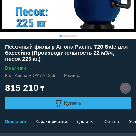
Песочный фильтр Ariona Pacific 720 Side для
бассейна (Производительность 22 м3/ч,
песок 225 кг.)
В наличии
Код: Ariona FDPA720 Side
Розница
815 210
₸
Купить
Описание
Характеристики
Доставка
Оплата
Усл