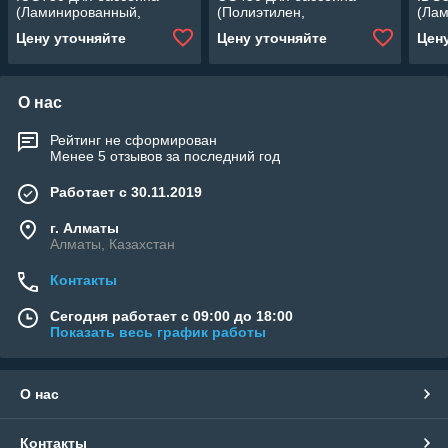
(Ламинированный,
(Полиэтилен,
(Ла
производительность 22
производительность 8 м3/
прои
Цену уточняйте
Цену уточняйте
Цен
м3/ч, диаметр: 750 мм,
ч, диаметр: 450 мм, песок
м3/ч
песок 230 кг.)
50 кг.)
песок
О нас
Рейтинг не сформирован
Менее 5 отзывов за последний год
Работает с 30.11.2019
г. Алматы
Алматы, Казахстан
Контакты
Сегодня работает с 09:00 до 18:00
Показать весь график работы
О нас
Контакты