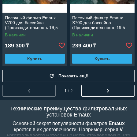
Песочный фильтр Emaux
Песочный фильтр Emaux
V700 для бассейна
S700 для бассейна
(Производительность 19,5
(Производительность 19,5
м3/ч, стекловолокно,
м3/ч, стекловолокно,
В наличии
В наличии
диаметр 700 мм)
диаметр 700 мм)
189 300
239 400
₸
₸
Купить
Купить
Показать ещё
1
/ 2
Технические преимущества фильтровальных
установок Emaux
Основной секрет популярности фильтров
Emaux
кроется в их долговечности. Например, серия
V
изготавливается методом намотки стекловолокна, что