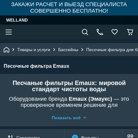
ЗАКАЖИ РАСЧЕТ И ВЫЕЗД СПЕЦИАЛИСТА
СОВЕРШЕННО БЕСПЛАТНО!
WELLAND
Товары и услуги
Бассейны
Песочные фильтра для б
Песочные фильтра Emaux
Песчаные фильтры Emaux: мировой
стандарт чистоты воды
Оборудование бренда
Emaux (Эмаукс)
— это
проверенное временем решение для
качественной очистки воды в частных и
коммерческих бассейнах. В магазине
WELLAND
Показать всё
представлены самые востребованные серии:
V,
P, S
и другие. Эти фильтры обеспечивают
тонкую механическую очистку, удаляя взвеси и
Сортировка
0
Фильтры