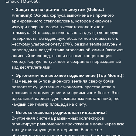
Emaux TMG-650:
Защитное покрытие гелькоутом (Gelcoat
Premium):
Основа корпуса выполнена из прочного
армированного стекловолокна, которое снаружи и
изнутри покрыто слоем высокотехнологичного
гелькоута. Это создает идеально гладкую, глянцевую
поверхность, обладающую абсолютной стойкостью к
жесткому ультрафиолету (УФ), резким температурным
перепадам и воздействию агрессивной химии (включая
активный кислород, озон и высокие концентрации
хлора). Корпус не тускнеет и сохраняет первозданный
вид десятилетиями.
Эргономичное верхнее подключение (Top Mount):
Размещение 6-позиционного вентиля сверху бочки
позволяет существенно сэкономить пространство в
техническом помещении или приямочном блоке. Это
идеальный вариант для компактных инсталляций, где
каждый сантиметр площади на счету.
Высококлассная радиальная гидравлика:
Внутренняя система раздвижных коллекторов
гарантирует равномерное прохождение воды через всю
толщу фильтрующего материала. В песке не
образуются каналы и «мертвые зоны», благодаря чему