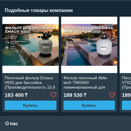
Подобные товары компании
Песочный фильтр Emaux
Фильтр песочный Able-
Пес
V650 для бассейна
tech TMG650
V700
(Производительность 15,6
ламинированный для
(Про
м3/ч, стекловолокно,
бассейна
м3/ч
163 400
189 530
189
₸
₸
диаметр 650 мм)
(Производительность 15,3
диам
м3/ч, диаметр 650 мм)
Купить
Купить
О нас